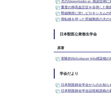
犬の
Strongyloides sp.
感染症例に
重度の肺高血圧症を合併した動
腎細胞癌に対しピロキシカムの
骨転移を伴った肝細胞癌の犬の
日本獣医公衆衛生学会
原著
実験的
Helicobacter felis
感染猫の
学会だより
日本獣医師会学会からのお知ら
日本獣医師会学会誌投稿原稿の