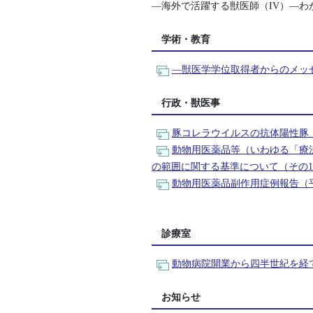
―海外で活躍する獣医師（IV）―
学術・教育
―獣医学学位取得者からのメッセ
行政・獣医事
豚コレラウイルスの抗体陽性豚
動物用医薬品等（いわゆる「療
の範囲に関する基準について（その
動物用医薬品副作用症例報告（平
診療室
動物病院開業から四半世紀を経
お知らせ