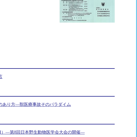
言
のあり方―獣医療事故そのパラダイム
I）―第8回日本野生動物医学会大会の開催―