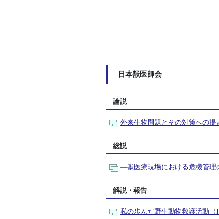
日本獣医師会
論説
外来生物問題とその対策への提
総説
―獣医療現場における危機管理
解説・報告
私の歩んだ野生動物救護活動（I