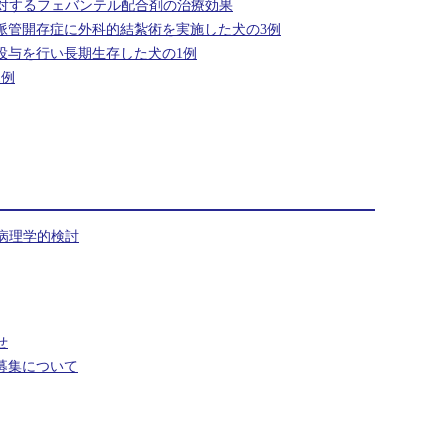
対するフェバンテル配合剤の治療効果
脈管開存症に外科的結紮術を実施した犬の3例
投与を行い長期生存した犬の1例
1例
病理学的検討
せ
募集について