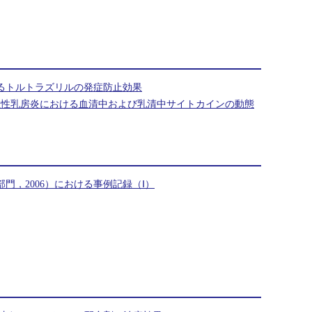
るトルトラズリルの発症防止効果
急性乳房炎における血清中および乳清中サイトカインの動態
門，2006）における事例記録（Ⅰ）