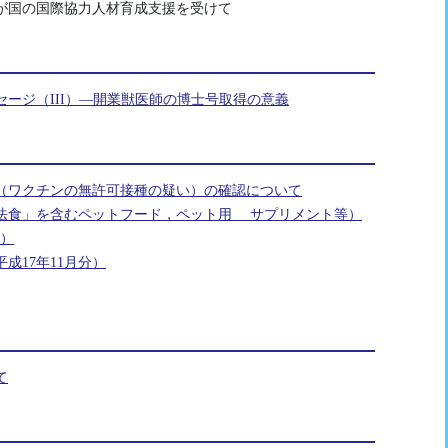
わが国の国際協力人材育成支援を受けて
ージ（III）―開業獣医師の博士号取得の意義
（ワクチンの無許可接種の疑い）の確認について
法食」を含むペットフード，ペット用 サプリメント等）
1）
成17年11月分）
て