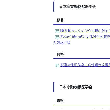
日本産業動物獣医学会
原著
哺乳豚のコクシジウム病に対す
Escherichia coli
による乳牛の甚
と臨床症状
資料
家畜衛生研修会（病性鑑定病理部
日本小動物獣医学会
短報