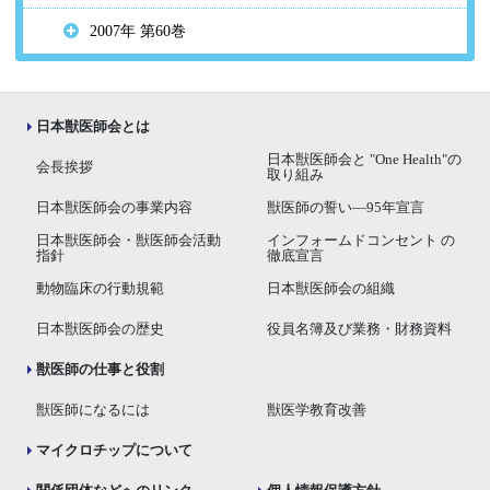
2007年 第60巻
日本獣医師会とは
日本獣医師会と "One Health"の
会長挨拶
取り組み
日本獣医師会の事業内容
獣医師の誓い―95年宣言
日本獣医師会・獣医師会活動
インフォームドコンセント の
指針
徹底宣言
動物臨床の行動規範
日本獣医師会の組織
日本獣医師会の歴史
役員名簿及び業務・財務資料
獣医師の仕事と役割
獣医師になるには
獣医学教育改善
マイクロチップについて