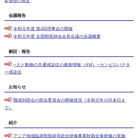
委員会の発足
会議報告
令和元年度 第4回理事会の開催
令和元年度 全国獣医師会会長会議の会議概要
解説・報告
─人と動物の共通感染症の最新情報（ⅩⅥ）─カンピロバクタ
ー感染症
お知らせ
職域別部会の部会委員会の開催状況（令和元年10月末日ま
で）
紹介
アジア地域臨床獣医師等総合研修事業秋期全体研修の実施