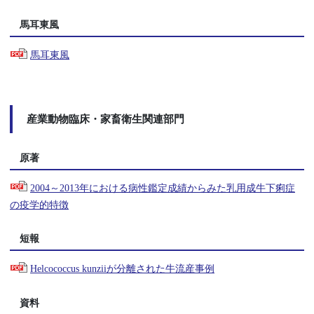
馬耳東風
馬耳東風
産業動物臨床・家畜衛生関連部門
原著
2004～2013年における病性鑑定成績からみた乳用成牛下痢症
の疫学的特徴
短報
Helcococcus kunziiが分離された牛流産事例
資料