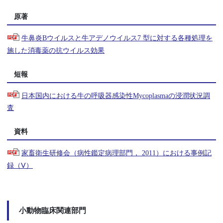
原著
牛鼻炎Bウイルスと牛アデノウイルス7 型に対する各種処理を
施した消毒薬の抗ウイルス効果
短報
日本国内における牛の呼吸器感染性Mycoplasmaの浸潤状況調
査
資料
家畜衛生研修会（病性鑑定病理部門， 2011）における事例記
録（Ⅴ）
小動物臨床関連部門