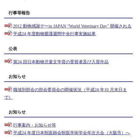
行事等報告
2012 動物感謝デーin JAPAN “World Veterinary Day” 開催される
平成24 年度動物愛護週間中央行事実施結果
公表
第24 回日本動物児童文学賞の受賞者及び入賞作品
お知らせ
職域別部会の部会委員会の開催状況（平成24 年10 月末日ま
で）
お知らせ
行事案内・お知らせ等
平成24 年度日本獣医師会獣医学術学会年次大会（大阪市）へ