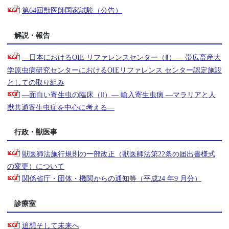
第64回獣医師国家試験（公告）
解説・報告
—日本におけるOIE リファレンスセンター（Ⅱ）— 帯広畜産大
学原虫病研究センターにおけるOIEリファレンス センター認定施設
としての取り組み
—面白い寄生虫の臨床（Ⅱ）— 輸入寄生虫病 —マラリアと人
獣共通寄生虫症を中心に考える—
行政・獣医事
獣医師法施行規則の一部改正（獣医師法第22条の届出書様式
の変更）について
関係省庁・団体・機関からの通知等（平成24 年9 月分）
診療室
追想そして未来へ