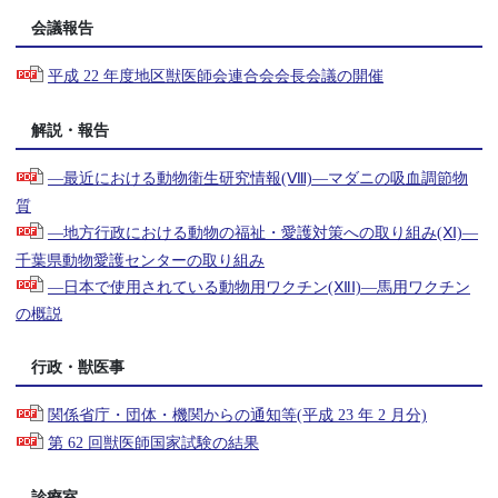
会議報告
平成 22 年度地区獣医師会連合会会長会議の開催
解説・報告
―最近における動物衛生研究情報(Ⅷ)―マダニの吸血調節物
質
―地方行政における動物の福祉・愛護対策への取り組み(Ⅺ)―
千葉県動物愛護センターの取り組み
―日本で使用されている動物用ワクチン(ⅫⅠ)―馬用ワクチン
の概説
行政・獣医事
関係省庁・団体・機関からの通知等(平成 23 年 2 月分)
第 62 回獣医師国家試験の結果
診療室