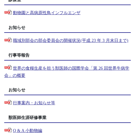
動物園と高病原性鳥インフルエンザ
お知らせ
職域別部会の部会委員会の開催状況(平成 23 年 3 月末日まで)
行事等報告
世界の食糧生産を担う獣医師の国際学会「第 26 回世界牛病学
会」の概要
お知らせ
行事案内・お知らせ等
獣医師生涯研修事業
Q & A 小動物編