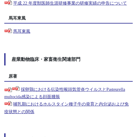
平成 22 年度獣医師生涯研修事業の研修実績の申告について
馬耳東風
馬耳東風
産業動物臨床・家畜衛生関連部門
原著
採卵鶏における伝染性喉頭気管炎ウイルスとPasteurella
multocida感染による顔面腫脹
哺乳期におけるホルスタイン種子牛の発育と内分泌および免
疫状態との関係