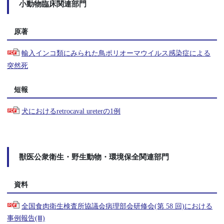
小動物臨床関連部門
原著
輸入インコ類にみられた鳥ポリオーマウイルス感染症による
突然死
短報
犬におけるretrocaval ureterの1例
獣医公衆衛生・野生動物・環境保全関連部門
資料
全国食肉衛生検査所協議会病理部会研修会(第 58 回)における
事例報告(Ⅲ)