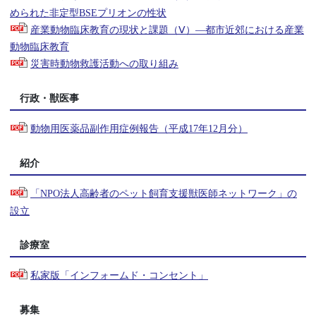
められた非定型BSEプリオンの性状
産業動物臨床教育の現状と課題（Ⅴ）―都市近郊における産業
動物臨床教育
災害時動物救護活動への取り組み
行政・獣医事
動物用医薬品副作用症例報告（平成17年12月分）
紹介
「NPO法人高齢者のペット飼育支援獣医師ネットワーク」の
設立
診療室
私家版「インフォームド・コンセント」
募集