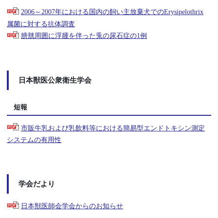
2006～2007年における国内の飼い主放棄犬でのErysipelothrix
属菌に対する抗体調査
膀胱周囲に浮腫を伴った兎の尿石症の1例
日本獣医公衆衛生学会
短報
市販牛乳および乳飲料等における簡易型エンドトキシン測定
システムの有用性
学会だより
日本獣医師会学会からのお知らせ