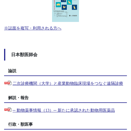
※誌面を複写・利用される方へ
日本獣医師会
論説
二次診療機関（大学）と産業動物臨床現場をつなぐ遠隔診療
解説・報告
─ 動物薬事情報（13）─ 新たに承認された動物用医薬品
行政・獣医事