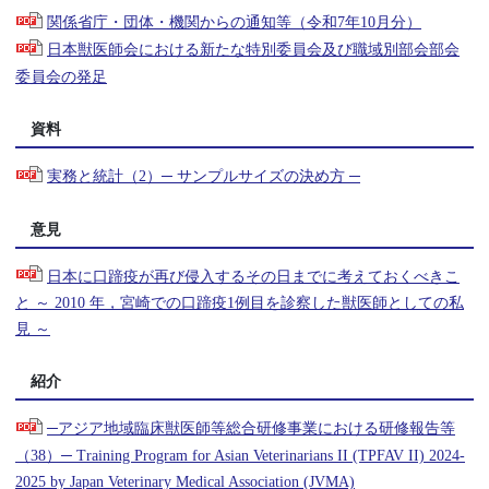
関係省庁・団体・機関からの通知等（令和7年10月分）
日本獣医師会における新たな特別委員会及び職域別部会部会
委員会の発足
資料
実務と統計（2）─ サンプルサイズの決め方 ─
意見
日本に口蹄疫が再び侵入するその日までに考えておくべきこ
と ～ 2010 年，宮崎での口蹄疫1例目を診察した獣医師としての私
見 ～
紹介
─アジア地域臨床獣医師等総合研修事業における研修報告等
（38）─ Training Program for Asian Veterinarians II (TPFAV II) 2024-
2025 by Japan Veterinary Medical Association (JVMA)