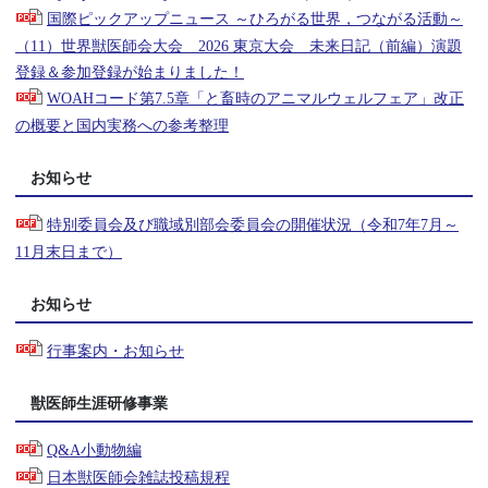
国際ピックアップニュース ～ひろがる世界，つながる活動～
（11）世界獣医師会大会 2026 東京大会 未来日記（前編）演題
登録＆参加登録が始まりました！
WOAHコード第7.5章「と畜時のアニマルウェルフェア」改正
の概要と国内実務への参考整理
お知らせ
特別委員会及び職域別部会委員会の開催状況（令和7年7月～
11月末日まで）
お知らせ
行事案内・お知らせ
獣医師生涯研修事業
Q&A小動物編
日本獣医師会雑誌投稿規程