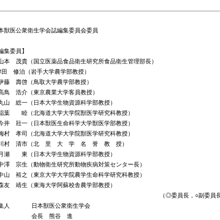
本獣医公衆衛生学会誌編集委員会委員
編集委員】
山本 茂貴（国立医薬品食品衛生研究所食品衛生管理部長）
津田 修治（岩手大学農学部教授）
藤 壽啓（鳥取大学農学部教授）
鳥 浩介（東京農業大学客員教授）
山 総一（日本大学生物資源科学部教授）
葉 睦（北海道大学大学院獣医学研究科教授）
井 壯一（日本獣医生命科学大学獣医学部教授）
村 孝司（北海道大学大学院獣医学研究科教授）
村 清市（北 里 大 学 名 誉 教 授）
瀬 東（日本大学生物資源科学部教授）
澤 宗生（動物衛生研究所動物疾病対策センター長）
山 裕之（東京大学大学院農学生命科学研究科教授）
友 靖生（東海大学阿蘇校舎農学部教授）
（◎委員長，○副委員
集人
日本獣医公衆衛生学会
会長 熊谷 進