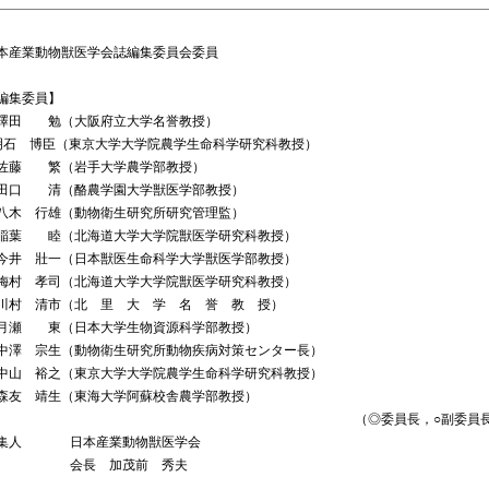
本産業動物獣医学会誌編集委員会委員
編集委員】
澤田 勉（大阪府立大学名誉教授）
明石 博臣（東京大学大学院農学生命科学研究科教授）
藤 繁（岩手大学農学部教授）
口 清（酪農学園大学獣医学部教授）
木 行雄（動物衛生研究所研究管理監）
葉 睦（北海道大学大学院獣医学研究科教授）
井 壯一（日本獣医生命科学大学獣医学部教授）
村 孝司（北海道大学大学院獣医学研究科教授）
村 清市（北 里 大 学 名 誉 教 授）
瀬 東（日本大学生物資源科学部教授）
澤 宗生（動物衛生研究所動物疾病対策センター長）
山 裕之（東京大学大学院農学生命科学研究科教授）
友 靖生（東海大学阿蘇校舎農学部教授）
（◎委員長，○副委員
集人
日本産業動物獣医学会
会長 加茂前 秀夫