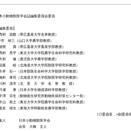
本小動物獣医学会誌編集委員会委員
編集委員】
西村 昌数（帯広畜産大学名誉教授）
中市 統三（山口大学農学部教授）
熊 壽（帯広畜産大学畜産学部教授）
村 亮平（東京大学大学院農学生命科学研究科教授）
和 修（鹿児島大学農学部教授）
葉 睦（北海道大学大学院獣医学研究科教授）
井 壯一（日本獣医生命科学大学獣医学部教授）
村 孝司（北海道大学大学院獣医学研究科教授）
村 清市（北 里 大 学 名 誉 教 授）
瀬 東（日本大学生物資源科学部教授）
澤 宗生（動物衛生研究所動物疾病対策センター長）
山 裕之（東京大学大学院農学生命科学研究科教授）
友 靖生（東海大学阿蘇校舎農学部教授）
（◎委員長，○副委員
集人
日本小動物獣医学会
会長 大橋 文人