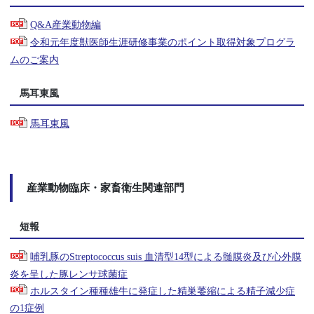
Q&A産業動物編
令和元年度獣医師生涯研修事業のポイント取得対象プログラ
ムのご案内
馬耳東風
馬耳東風
産業動物臨床・家畜衛生関連部門
短報
哺乳豚のStreptococcus suis 血清型14型による髄膜炎及び心外膜
炎を呈した豚レンサ球菌症
ホルスタイン種種雄牛に発症した精巣萎縮による精子減少症
の1症例