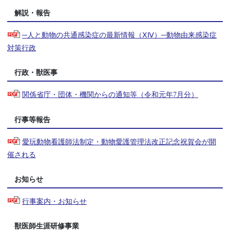
解説・報告
─人と動物の共通感染症の最新情報（ⅩⅣ）─動物由来感染症
対策行政
行政・獣医事
関係省庁・団体・機関からの通知等（令和元年7月分）
行事等報告
愛玩動物看護師法制定・動物愛護管理法改正記念祝賀会が開
催される
お知らせ
行事案内・お知らせ
獣医師生涯研修事業