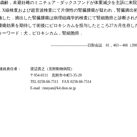
歳齢，未避妊雌のミニチュア・ダックスフンドが体重減少を主訴に来院
．X線検査および超音波検査にて片側性の腎臓腫瘍が疑われ，腎臓摘出
施した．摘出した腎臓腫瘍は病理組織学的検査にて腎細胞癌と診断され
腫瘍効果を期待して術後にピロキシカムを投与したところ27カ月生存し
キーワード：犬，ピロキシカム，腎細胞癌．
------------------------------日獣会誌 61，463～466（2
 連絡責任者：
渡辺貴之（見附動物病院）
〒954-0111 見附市今町5-35-29
TEL 0258-66-7511 FAX 0258-66-7514
E-mail : rinnyan@k4.dion.ne.jp