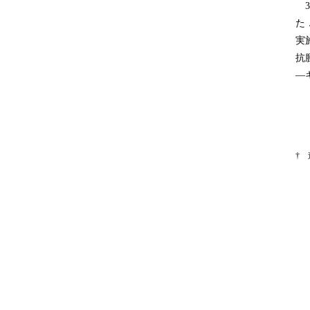
3
た
実
抗
―
†