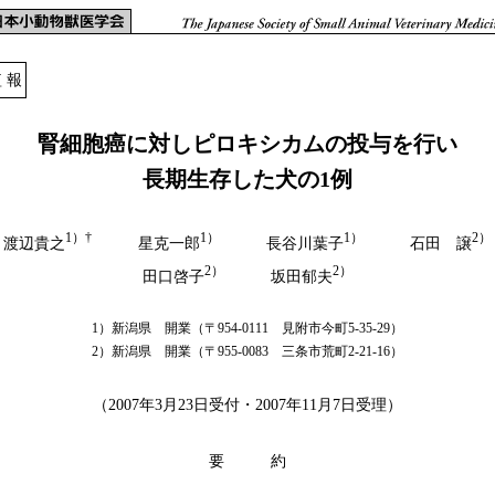
 報
腎細胞癌に対しピロキシカムの投与を行い
長期生存した犬の1例
1）†
1）
1）
2）
渡辺貴之
星克一郎
長谷川葉子
石田 譲
2）
2）
田口啓子
坂田郁夫
1）新潟県 開業（〒954-0111 見附市今町5-35-29）
2）新潟県 開業（〒955-0083 三条市荒町2-21-16）
（2007年3月23日受付・2007年11月7日受理）
要 約