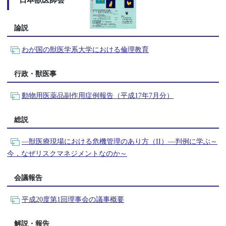
日本獣医師会
論説
わが国の獣医学系大学における倫理教育
行政・獣医事
動物用医薬品副作用症例報告（平成17年7月分）
総説
―獣医療現場における危機管理のあり方（II）―判例に学ぶ～
今，なぜリスクマネジメントなのか～
会議報告
平成20度第1回理事会の議事概要
解説・報告