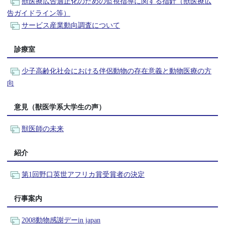
獣医療広告適正化のための監視指導に関する指針（獣医療広
告ガイドライン等）
サービス産業動向調査について
診療室
少子高齢化社会における伴侶動物の存在意義と動物医療の方
向
意見（獣医学系大学生の声）
獣医師の未来
紹介
第1回野口英世アフリカ賞受賞者の決定
行事案内
2008動物感謝デーin japan