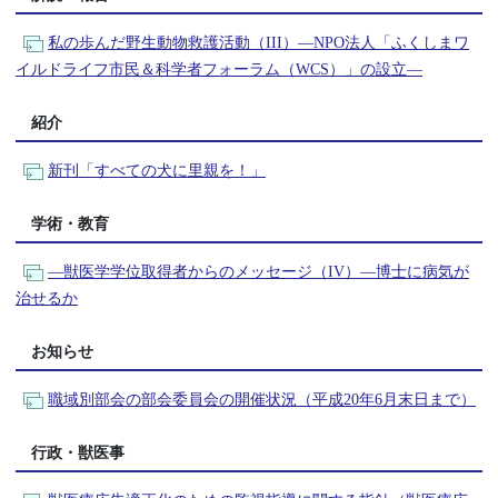
私の歩んだ野生動物救護活動（III）―NPO法人「ふくしまワ
イルドライフ市民＆科学者フォーラム（WCS）」の設立―
紹介
新刊「すべての犬に里親を！」
学術・教育
―獣医学学位取得者からのメッセージ（IV）―博士に病気が
治せるか
お知らせ
職域別部会の部会委員会の開催状況（平成20年6月末日まで）
行政・獣医事