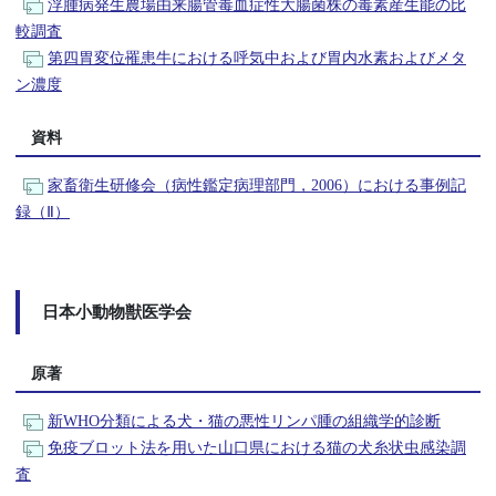
浮腫病発生農場由来腸管毒血症性大腸菌株の毒素産生能の比
較調査
第四胃変位罹患牛における呼気中および胃内水素およびメタ
ン濃度
資料
家畜衛生研修会（病性鑑定病理部門，2006）における事例記
録（Ⅱ）
日本小動物獣医学会
原著
新WHO分類による犬・猫の悪性リンパ腫の組織学的診断
免疫ブロット法を用いた山口県における猫の犬糸状虫感染調
査