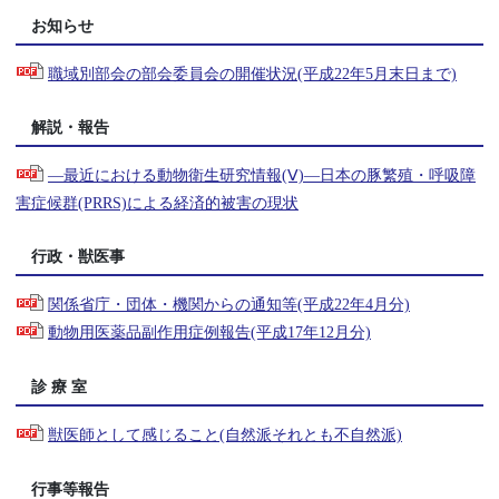
お知らせ
職域別部会の部会委員会の開催状況(平成22年5月末日まで)
解説・報告
―最近における動物衛生研究情報(Ⅴ)―日本の豚繁殖・呼吸障
害症候群(PRRS)による経済的被害の現状
行政・獣医事
関係省庁・団体・機関からの通知等(平成22年4月分)
動物用医薬品副作用症例報告(平成17年12月分)
診 療 室
獣医師として感じること(自然派それとも不自然派)
行事等報告