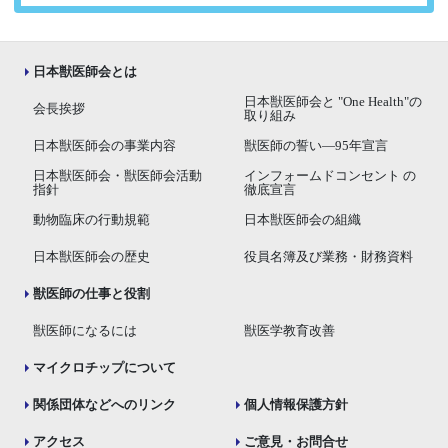
日本獣医師会とは
日本獣医師会と "One Health"の
会長挨拶
取り組み
日本獣医師会の事業内容
獣医師の誓い―95年宣言
日本獣医師会・獣医師会活動
インフォームドコンセント の
指針
徹底宣言
動物臨床の行動規範
日本獣医師会の組織
日本獣医師会の歴史
役員名簿及び業務・財務資料
獣医師の仕事と役割
獣医師になるには
獣医学教育改善
マイクロチップについて
関係団体などへのリンク
個人情報保護方針
アクセス
ご意見・お問合せ