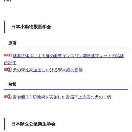
(Ⅳ)
日本小動物獣医学会
原著
酵素抗体法による猫の血漿インスリン濃度測定キットの臨床
的評価
犬の腎性高血圧における腎神経の影響
短報
舌吻側 2/3 切除術を実施した舌扁平上皮癌の犬の１例
日本獣医公衆衛生学会