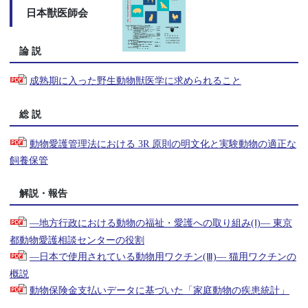
日本獣医師会
論 説
成熟期に入った野生動物獣医学に求められること
総 説
動物愛護管理法における 3R 原則の明文化と実験動物の適正な
飼養保管
解説・報告
—地方行政における動物の福祉・愛護への取り組み(Ⅰ)— 東京
都動物愛護相談センターの役割
—日本で使用されている動物用ワクチン(Ⅲ)— 猫用ワクチンの
概説
動物保険金支払いデータに基づいた「家庭動物の疾患統計」