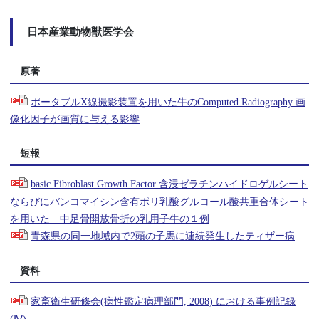
日本産業動物獣医学会
原著
ポータブルX線撮影装置を用いた牛のComputed Radiography 画
像化因子が画質に与える影響
短報
basic Fibroblast Growth Factor 含浸ゼラチンハイドロゲルシート
ならびにバンコマイシン含有ポリ乳酸グルコール酸共重合体シート
を用いた 中足骨開放骨折の乳用子牛の１例
青森県の同一地域内で2頭の子馬に連続発生したティザー病
資料
家畜衛生研修会(病性鑑定病理部門, 2008) における事例記録