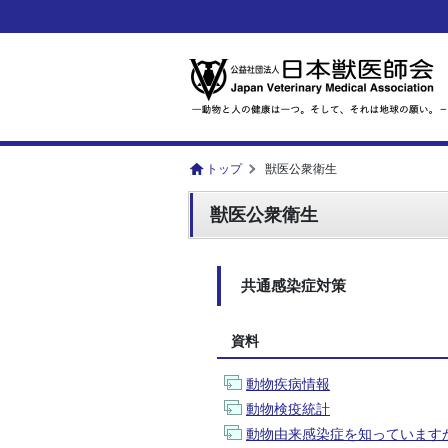
トップ
獣医公衆衛生
獣医公衆衛生
共通感染症対策
資料
動物疾病情報
動物検疫統計
動物由来感染症を知っています