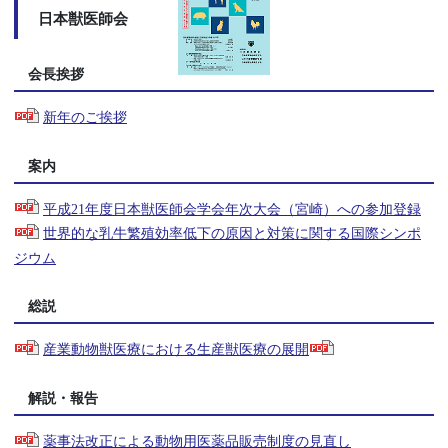
日本獣医師会
会長挨拶
新年のご挨拶
案内
平成21年度日本獣医師会学会年次大会（宮崎）への参加登録
世界的な乳牛繁殖効率低下の原因と対策に関する国際シンポ
ジウム
総説
産業動物獣医療における生産獣医療の展開
解説・報告
薬事法改正による動物用医薬品販売制度の見直し