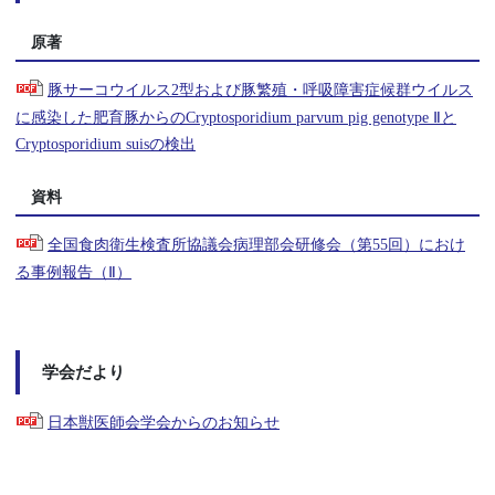
原著
豚サーコウイルス2型および豚繁殖・呼吸障害症候群ウイルス
に感染した肥育豚からのCryptosporidium parvum pig genotype Ⅱと
Cryptosporidium suisの検出
資料
全国食肉衛生検査所協議会病理部会研修会（第55回）におけ
る事例報告（Ⅱ）
学会だより
日本獣医師会学会からのお知らせ