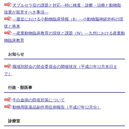
犬ブルセラ症の課題と対応―特に検査・診断・治療と動物取
扱業が留意すべき事項―
―最近における小動物臨床情報（Ⅱ）―小動物脳神経外科の現
状と将来
―産業動物臨床教育の現状と課題（Ⅳ）―九州における産業動
物臨床教育
お知らせ
職域別部会の部会委員会の開催状況（平成21年12月末日ま
で）
行政・獣医事
牛白血病の防疫対策について
動物用医薬品副作用症例報告（平成17年12月分）
診療室