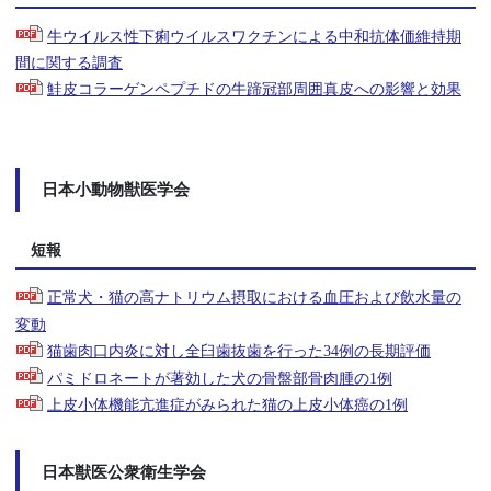
牛ウイルス性下痢ウイルスワクチンによる中和抗体価維持期
間に関する調査
鮭皮コラーゲンペプチドの牛蹄冠部周囲真皮への影響と効果
日本小動物獣医学会
短報
正常犬・猫の高ナトリウム摂取における血圧および飲水量の
変動
猫歯肉口内炎に対し全臼歯抜歯を行った34例の長期評価
パミドロネートが著効した犬の骨盤部骨肉腫の1例
上皮小体機能亢進症がみられた猫の上皮小体癌の1例
日本獣医公衆衛生学会