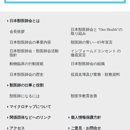
日本獣医師会とは
日本獣医師会と "One Health"の
会長挨拶
取り組み
日本獣医師会の事業内容
獣医師の誓い―95年宣言
日本獣医師会・獣医師会活動
インフォームドコンセント の
指針
徹底宣言
動物臨床の行動規範
日本獣医師会の組織
日本獣医師会の歴史
役員名簿及び業務・財務資料
獣医師の仕事と役割
獣医師になるには
獣医学教育改善
マイクロチップについて
関係団体などへのリンク
個人情報保護方針
アクセス
ご意見・お問合せ