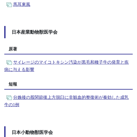
馬耳東風
日本産業動物獣医学会
原著
サイレージのマイコトキシン汚染が黒毛和種子牛の発育と疾
病に与える影響
短報
分娩後の股関節後上方脱臼に非観血的整復術が奏効した成乳
牛の1例
日本小動物獣医学会