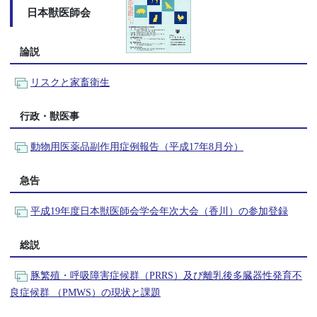
日本獣医師会
論説
リスクと家畜衛生
行政・獣医事
動物用医薬品副作用症例報告（平成17年8月分）
急告
平成19年度日本獣医師会学会年次大会（香川）の参加登録
総説
豚繁殖・呼吸障害症候群（PRRS）及び離乳後多臓器性発育不
良症候群 （PMWS）の現状と課題