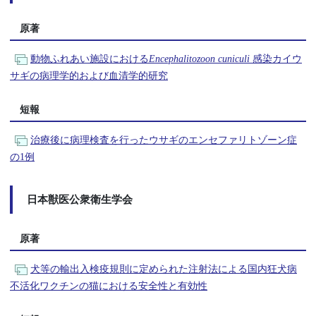
原著
動物ふれあい施設における
Encephalitozoon cuniculi
感染カイウ
サギの病理学的および血清学的研究
短報
治療後に病理検査を行ったウサギのエンセファリトゾーン症
の1例
日本獣医公衆衛生学会
原著
犬等の輸出入検疫規則に定められた注射法による国内狂犬病
不活化ワクチンの猫における安全性と有効性