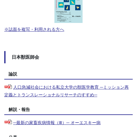
※誌面を複写・利用される方へ
日本獣医師会
論説
人口急減社会における私立大学の獣医学教育 ─ミッション再
定義とトランスレーショナルリサーチのすすめ─
解説・報告
─最新の家畜疾病情報（Ⅲ）─ オーエスキー病