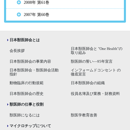
2008年 第61巻
2007年 第60巻
日本獣医師会とは
日本獣医師会と "One Health"の
会長挨拶
取り組み
日本獣医師会の事業内容
獣医師の誓い―95年宣言
日本獣医師会・獣医師会活動
インフォームドコンセント の
指針
徹底宣言
動物臨床の行動規範
日本獣医師会の組織
日本獣医師会の歴史
役員名簿及び業務・財務資料
獣医師の仕事と役割
獣医師になるには
獣医学教育改善
マイクロチップについて