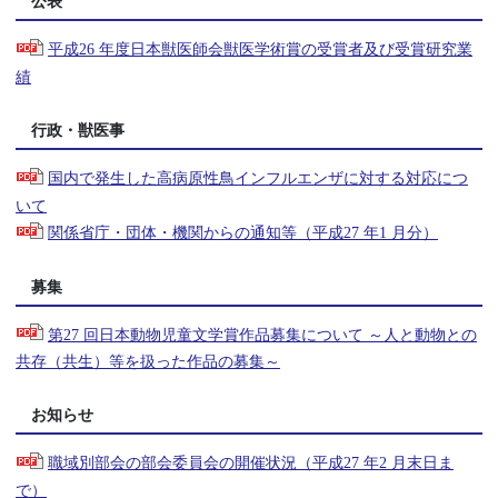
公表
平成26 年度日本獣医師会獣医学術賞の受賞者及び受賞研究業
績
行政・獣医事
国内で発生した高病原性鳥インフルエンザに対する対応につ
いて
関係省庁・団体・機関からの通知等（平成27 年1 月分）
募集
第27 回日本動物児童文学賞作品募集について ～人と動物との
共存（共生）等を扱った作品の募集～
お知らせ
職域別部会の部会委員会の開催状況（平成27 年2 月末日ま
で）