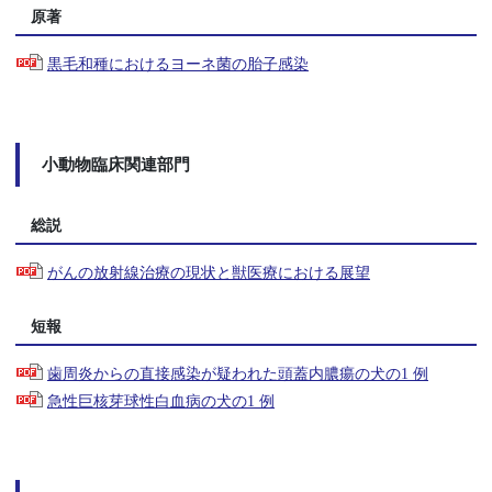
原著
黒毛和種におけるヨーネ菌の胎子感染
小動物臨床関連部門
総説
がんの放射線治療の現状と獣医療における展望
短報
歯周炎からの直接感染が疑われた頭蓋内膿瘍の犬の1 例
急性巨核芽球性白血病の犬の1 例