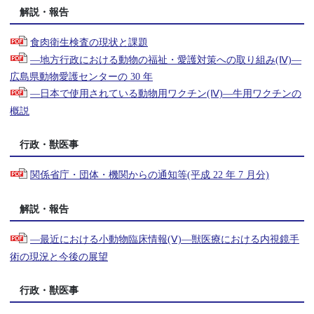
解説・報告
食肉衛生検査の現状と課題
―地方行政における動物の福祉・愛護対策への取り組み(Ⅳ)―
広島県動物愛護センターの 30 年
―日本で使用されている動物用ワクチン(Ⅳ)―牛用ワクチンの
概説
行政・獣医事
関係省庁・団体・機関からの通知等(平成 22 年 7 月分)
解説・報告
―最近における小動物臨床情報(Ⅴ)―獣医療における内視鏡手
術の現況と今後の展望
行政・獣医事