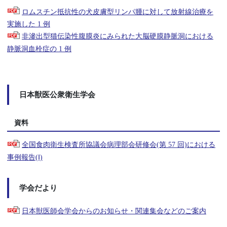
ロムスチン抵抗性の犬皮膚型リンパ腫に対して放射線治療を
実施した 1 例
非滲出型猫伝染性腹膜炎にみられた大脳硬膜静脈洞における
静脈洞血栓症の 1 例
日本獣医公衆衛生学会
資料
全国食肉衛生検査所協議会病理部会研修会(第 57 回)における
事例報告(Ⅰ)
学会だより
日本獣医師会学会からのお知らせ・関連集会などのご案内