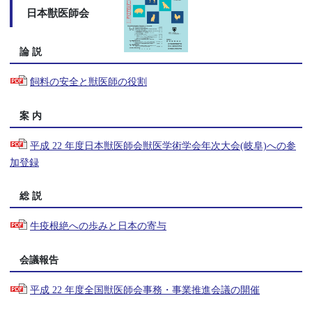
日本獣医師会
論 説
飼料の安全と獣医師の役割
案 内
平成 22 年度日本獣医師会獣医学術学会年次大会(岐阜)への参
加登録
総 説
牛疫根絶への歩みと日本の寄与
会議報告
平成 22 年度全国獣医師会事務・事業推進会議の開催