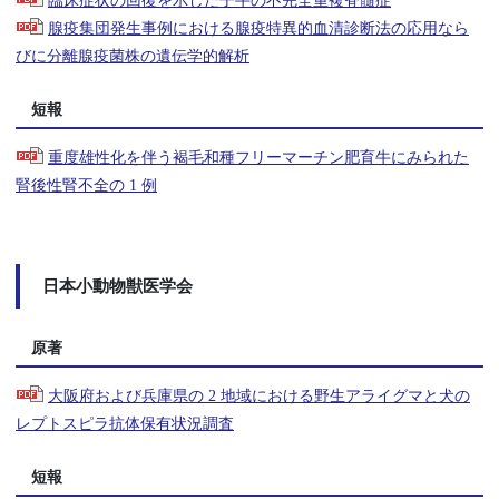
臨床症状の回復を示した子牛の不完全重複脊髄症
腺疫集団発生事例における腺疫特異的血清診断法の応用なら
びに分離腺疫菌株の遺伝学的解析
短報
重度雄性化を伴う褐毛和種フリーマーチン肥育牛にみられた
腎後性腎不全の 1 例
日本小動物獣医学会
原著
大阪府および兵庫県の 2 地域における野生アライグマと犬の
レプトスピラ抗体保有状況調査
短報