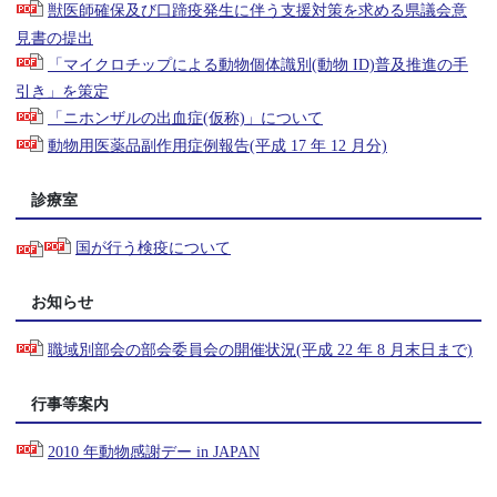
獣医師確保及び口蹄疫発生に伴う支援対策を求める県議会意
見書の提出
「マイクロチップによる動物個体識別(動物 ID)普及推進の手
引き」を策定
「ニホンザルの出血症(仮称)」について
動物用医薬品副作用症例報告(平成 17 年 12 月分)
診療室
国が行う検疫について
お知らせ
職域別部会の部会委員会の開催状況(平成 22 年 8 月末日まで)
行事等案内
2010 年動物感謝デー in JAPAN