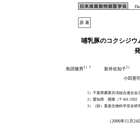
原 著
哺乳豚のコクシジウ
1）†
1）
島田隆男
新井佐知子
海
小田憲
1）千葉県農業共済組合連合会北部
2）愛知県 開業（〒441-35
3）（財）畜産生物科学安全研究所（
（2006年11月2