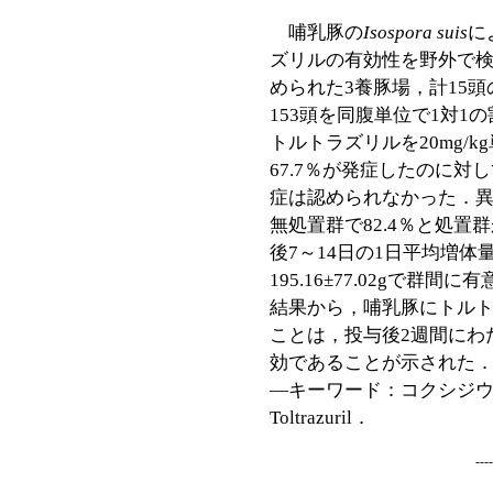
哺乳豚の
Isospora suis
に
ズリルの有効性を野外で
められた3養豚場，計15
153頭を同腹単位で1対1
トルトラズリルを20mg/
67.7％が発症したのに対
症は認められなかった．異
無処置群で82.4％と処置
後7～14日の1日平均増体量は
195.16±77.02gで群
結果から，哺乳豚にトルトラ
ことは，投与後2週間にわ
効であることが示された
―キーワード：コクシジ
Toltrazuril．
--