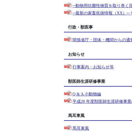
─動物用抗菌性物質を取り巻く現
─最新の家畜疾病情報（XX）─ 牛疫R
行政・獣医事
関係省庁・団体・機関からの通知等
お知らせ
行事案内・お知らせ等
獣医師生涯研修事業
Q & A 小動物編
平成28 年度獣医師生涯研修事
馬耳東風
馬耳東風