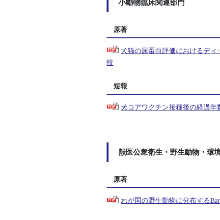
小動物臨床関連部門
原著
犬猫の尿蛋白評価におけるディ
較
短報
犬コアワクチン接種後の経過年
獣医公衆衛生・野生動物・環
原著
わが国の野生動物に分布するBarto