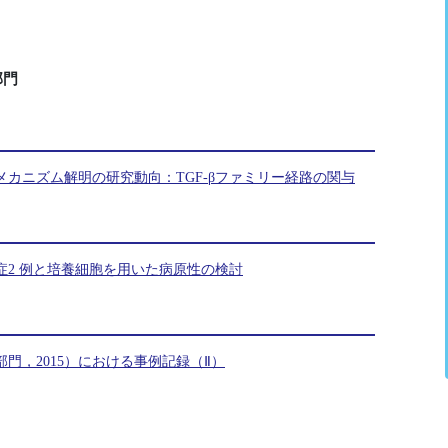
部門
カニズム解明の研究動向：TGF-βファミリー経路の関与
症2 例と培養細胞を用いた病原性の検討
門，2015）における事例記録（Ⅱ）