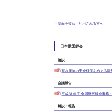
※誌面を複写・利用される方へ
日本獣医師会
論説
畜水産物の安全確保をめぐる情
会議報告
平成28 年度 全国獣医師会事
解説・報告