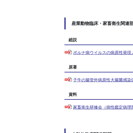
産業動物臨床・家畜衛生関連
総説
ボルナ病ウイルスの病原性発現メ
原著
子牛の腸管外病原性大腸菌感染
資料
家畜衛生研修会（病性鑑定病理部