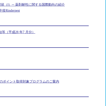
状（Ⅰ）─ 薬剤耐性に関する国際動向の紹介
inderpest
（平成28 年7 月分）
業のポイント取得対象プログラムのご案内