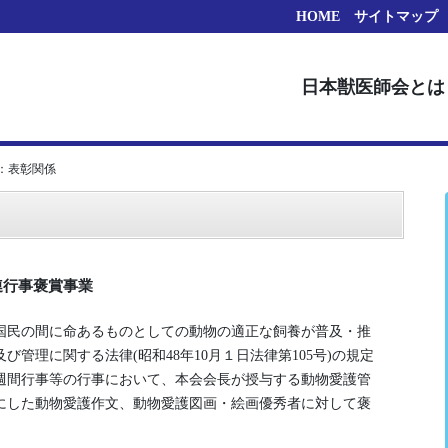
HOME
サイトマップ
日本獣医師会とは
：表彰関係
連行事褒賞事業
国民の間に命あるものとしての動物の適正な飼養が普及・推
管理に関する法律(昭和48年10月１日法律第105号)の規定
週間行事等の行事において、本会会長が授与する動物愛護管
にした動物愛護作文、動物愛護図画・絵画優秀者に対して褒