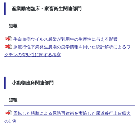
産業動物臨床・家畜衛生関連部門
短報
牛白血病ウイルス感染が乳用牛の生産性に与える影響
豚流行性下痢発生農場の疫学情報を用いた統計解析によるワ
クチンの有効性に関する考察
小動物臨床関連部門
短報
回転した膀胱による尿路再建術を実施した尿道移行上皮癌犬
の1 例