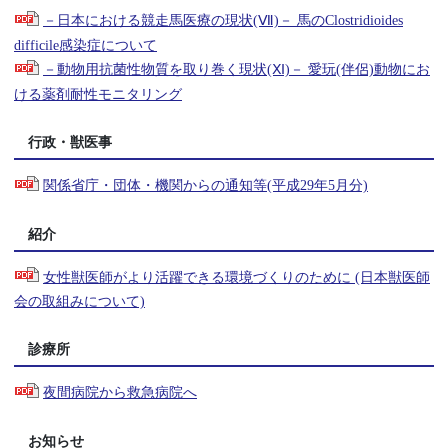
－日本における競走馬医療の現状(Ⅶ)－ 馬のClostridioides
difficile感染症について
－動物用抗菌性物質を取り巻く現状(Ⅺ)－ 愛玩(伴侶)動物にお
ける薬剤耐性モニタリング
行政・獣医事
関係省庁・団体・機関からの通知等(平成29年5月分)
紹介
女性獣医師がより活躍できる環境づくりのために (日本獣医師
会の取組みについて)
診療所
夜間病院から救急病院へ
お知らせ