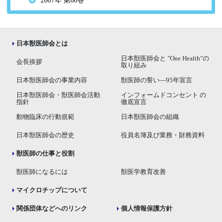
2007年 第60巻
日本獣医師会とは
日本獣医師会と "One Health"の
会長挨拶
取り組み
日本獣医師会の事業内容
獣医師の誓い―95年宣言
日本獣医師会・獣医師会活動
インフォームドコンセント の
指針
徹底宣言
動物臨床の行動規範
日本獣医師会の組織
日本獣医師会の歴史
役員名簿及び業務・財務資料
獣医師の仕事と役割
獣医師になるには
獣医学教育改善
マイクロチップについて
関係団体などへのリンク
個人情報保護方針