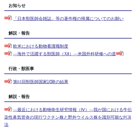
お知らせ
「日本獣医師会雑誌」等の著作権の帰属についてのお願い
解説・報告
欧米における動物看護職制度
―海外で活躍する獣医師（XⅡ）―米国外科研修への道
行政・獣医事
第61回獣医師国家試験の結果
解説・報告
―最近における動物衛生研究情報（Ⅳ）―我が国における牛伝
染性鼻気管炎の現行ワクチン株と野外ウイルス株を識別可能なPCR
法