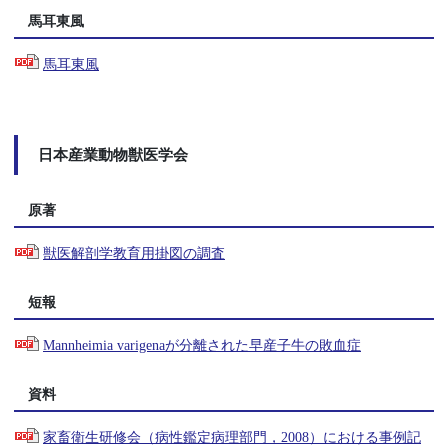
馬耳東風
馬耳東風
日本産業動物獣医学会
原著
獣医解剖学教育用掛図の調査
短報
Mannheimia varigenaが分離された早産子牛の敗血症
資料
家畜衛生研修会（病性鑑定病理部門，2008）における事例記