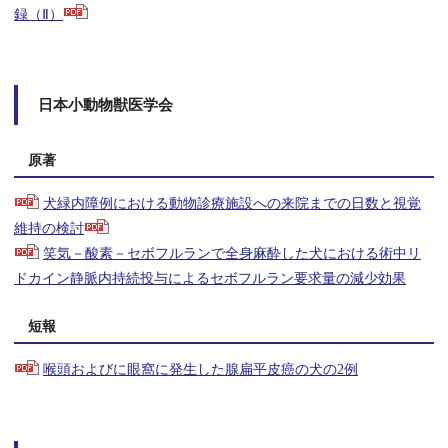
録（Ⅱ）
日本小動物獣医学会
原著
犬緑内障例における動物診療施設への来院までの日数と視覚
維持の検討
笑気－酸素－セボフルランで全身麻酔した犬における術中リ
ドカイン静脈内持続投与によるセボフルラン要求量の減少効果
短報
喉頭およびに眼窩に発生した腺扁平皮癌の犬の2例