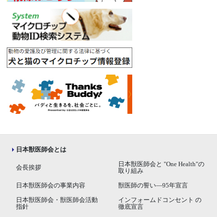
日本獣医師会とは
日本獣医師会と "One Health"の
会長挨拶
取り組み
日本獣医師会の事業内容
獣医師の誓い―95年宣言
日本獣医師会・獣医師会活動
インフォームドコンセント の
指針
徹底宣言