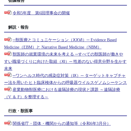
会議報告
令和5年度 第6回理事会の開催
解説・報告
─獣医療とコミュニケーション（ⅩⅩⅥ）─ Evidence Based
Medicine（EBM）と Narrative Based Medicine（NBM）
獣医師の就業環境の未来を考える ─すべての獣医師が働きや
すい職場づくりに向けた取組（Ⅺ）─ 性差のない得意分野を生かす
未来
─ワンヘルス時代の感染症対策（Ⅸ）─ ターゲットキャプチャ
ー法を用いたヒト臨床検体からの呼吸器ウイルスゲノムシーケンス
産業動物獣医療における遠隔診療の現状と課題 ～遠隔診療
（V ＆ F）を整理する～
行政・獣医事
関係省庁・団体・機関からの通知等（令和6年3月分）