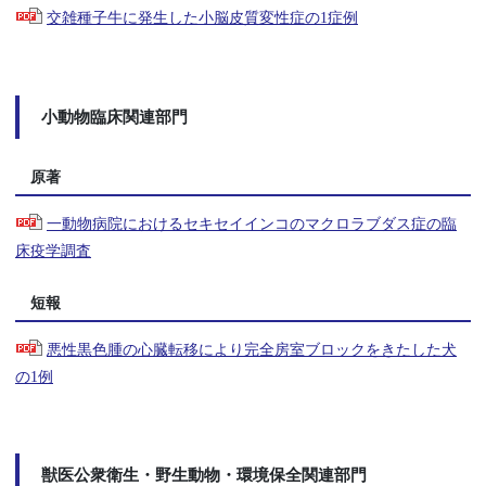
交雑種子牛に発生した小脳皮質変性症の1症例
小動物臨床関連部門
原著
一動物病院におけるセキセイインコのマクロラブダス症の臨
床疫学調査
短報
悪性黒色腫の心臓転移により完全房室ブロックをきたした犬
の1例
獣医公衆衛生・野生動物・環境保全関連部門