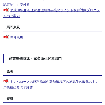
認定証）」交付者
平成30年度 獣医師生涯研修事業のポイント取得対象プログラ
ムのご案内
馬耳東風
馬耳東風
産業動物臨床・家畜衛生関連部門
原著
トレハロースの飼料添加が暑熱環境下の泌乳牛の酸化ストレ
ス指標に及ぼす影響
短報