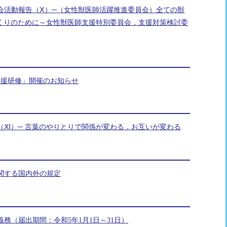
員会活動報告（Ⅹ）─（女性獣医師活躍推進委員会）全ての獣
くりのために～女性獣医師支援特別委員会，支援対策検討委
支援研修」開催のお知らせ
（Ⅺ）─ 言葉のやりとりで関係が変わる，お互いが変わる
関する国内外の規定
務（届出期間：令和5年1月1日～31日）