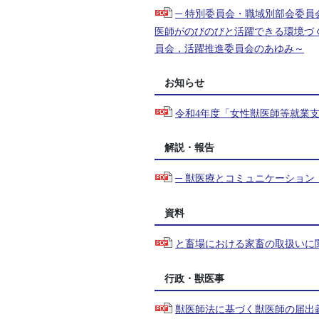
─ 特別委員会・職域別部会委
医師がのびのびと活躍できる環境づ
員会，活躍推進委員会のあゆみ～
お知らせ
令和4年度「女性獣医師等就業
解説・報告
─ 獣医療とコミュニケーション
資料
と畜場における家畜の取扱いに
行政・獣医事
獣医師法に基づく獣医師の届出義