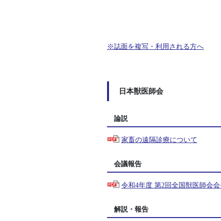
※誌面を複写・利用される方へ
日本獣医師会
論説
家畜の遠隔診療について
会議報告
令和4年度 第2回全国獣医師会
解説・報告