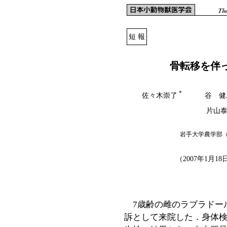
短 報
骨転移を伴
＊
佐々木崇了
谷 健
片山
岩手大学農学部（〒0
（2007年1月1
7歳齢の雌のラブラドー
訴として来院した．身体検