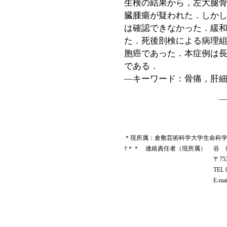
生検の結果から，左大腿
臓腫瘍が疑われた．しか
は確認できなかった．緩
た．死後剖検による病理
胞癌であった．本症例は長
である．
―キーワード：骨痛，肝
--
＊現所属：倉敷芸術科学大学生命科学部（
†＊＊ 連絡責任者（現所属）
谷 
〒75
TEL 
E-mai