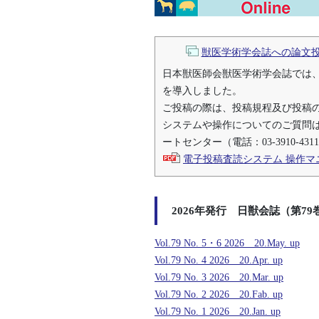
獣医学術学会誌への論文
日本獣医師会獣医学術学会誌では、平成
を導入しました。
ご投稿の際は、投稿規程及び投稿
システムや操作についてのご質問は「S
ートセンター（電話：03-3910-4
電子投稿査読システム 操作マニュア
2026年発行 日獣会誌
（第79巻）
Vol.79 No. 5・6 2026
20.May. up
Vol.79 No. 4 2026
20.Apr. up
Vol.79 No. 3 2026
20.Mar. up
Vol.79 No. 2 2026
20.Fab. up
Vol.79 No. 1 2026
20.Jan. up