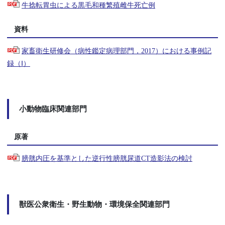
牛捻転胃虫による黒毛和種繁殖雌牛死亡例
資料
家畜衛生研修会（病性鑑定病理部門，2017）における事例記
録（Ⅰ）
小動物臨床関連部門
原著
膀胱内圧を基準とした逆行性膀胱尿道CT造影法の検討
獣医公衆衛生・野生動物・環境保全関連部門