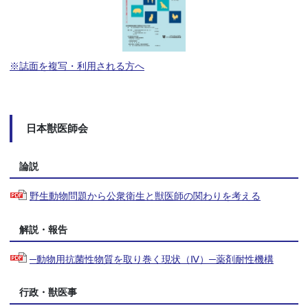
※誌面を複写・利用される方へ
日本獣医師会
論説
野生動物問題から公衆衛生と獣医師の関わりを考える
解説・報告
─動物用抗菌性物質を取り巻く現状（Ⅳ）─薬剤耐性機構
行政・獣医事