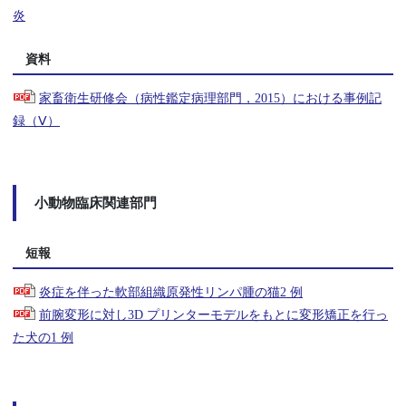
炎
資料
家畜衛生研修会（病性鑑定病理部門，2015）における事例記
録（Ⅴ）
小動物臨床関連部門
短報
炎症を伴った軟部組織原発性リンパ腫の猫2 例
前腕変形に対し3D プリンターモデルをもとに変形矯正を行っ
た犬の1 例