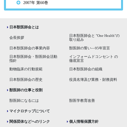
2007年 第60巻
日本獣医師会とは
日本獣医師会と "One Health"の
会長挨拶
取り組み
日本獣医師会の事業内容
獣医師の誓い―95年宣言
日本獣医師会・獣医師会活動
インフォームドコンセント の
指針
徹底宣言
動物臨床の行動規範
日本獣医師会の組織
日本獣医師会の歴史
役員名簿及び業務・財務資料
獣医師の仕事と役割
獣医師になるには
獣医学教育改善
マイクロチップについて
関係団体などへのリンク
個人情報保護方針