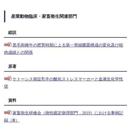
産業動物臨床・家畜衛生関連部門
総説
黒毛和種牛の肥育時期による第一胃細菌叢構成の変化及び枝
肉成績との関係
原著
ケトーシス発症乳牛の酸化ストレスマーカーと血液生化学性
状
資料
家畜衛生研修会（病性鑑定病理部門，2019）における事例記
録（Ⅲ）