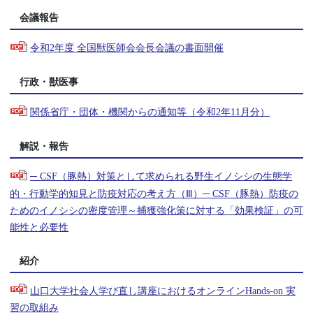
会議報告
令和2年度 全国獣医師会会長会議の書面開催
行政・獣医事
関係省庁・団体・機関からの通知等（令和2年11月分）
解説・報告
─ CSF（豚熱）対策として求められる野生イノシシの生態学
的・行動学的知見と防疫対応の考え方（Ⅲ）─ CSF（豚熱）防疫の
ためのイノシシの密度管理～捕獲強化策に対する「効果検証」の可
能性と必要性
紹介
山口大学社会人学び直し講座におけるオンラインHands-on 実
習の取組み