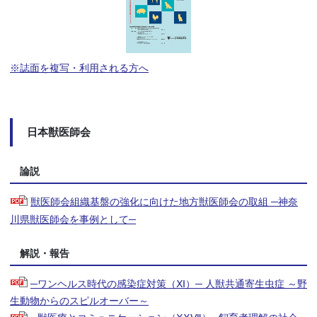
※誌面を複写・利用される方へ
日本獣医師会
論説
獣医師会組織基盤の強化に向けた地方獣医師会の取組 ─神奈
川県獣医師会を事例として─
解説・報告
─ワンヘルス時代の感染症対策（Ⅺ）─ 人獣共通寄生虫症 ～野
生動物からのスピルオーバー～