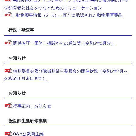
─獣医療とコミュニケーション（ⅩⅩⅦ）─飼育者理解の社会
学飼育者と社会をつなぐためのコミュニケーション
─動物薬事情報（5・6）─ 新たに承認された動物用医薬品
行政・獣医事
関係省庁・団体・機関からの通知等（令和6年5月分）
お知らせ
特別委員会及び職域別部会委員会の開催状況（令和5年7月～
令和6年6月末日まで）
お知らせ
行事案内・お知らせ
獣医師生涯研修事業
Q&A公衆衛生編