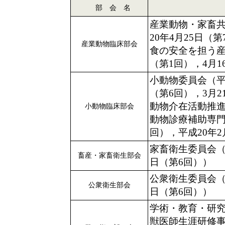
部 会 名
産業動物・家畜共
20年4月25日（
産業動物臨床部会
食の安全を担う産
（第1回），4月1
小動物委員会（平成
（第6回），3月2
動物介在活動推進
小動物臨床部会
動物診療補助専門
回），平成20年2
家畜衛生委員会（平
畜産・家畜衛生部会
日（第6回））
公衆衛生委員会（平
公衆衛生部会
日（第6回））
学術・教育・研究
獣医師生涯研修事