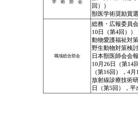
学 術 部 会
回））
獣医学術奨励賞選
総務・広報委員会（
10日（第4回））
動物愛護福祉対策
野生動物対策検討
日本獣医師会会報
職域総合部会
10月26日（第14
（第16回），4月
放射線診療技術研
日（第5回），平成