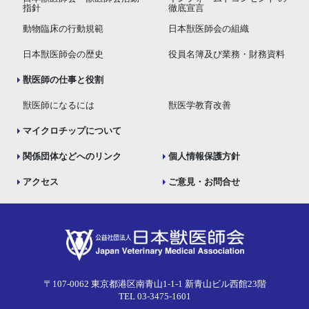
指針
徹底宣言
動物臨床の行動規範
日本獣医師会の組織
日本獣医師会の歴史
役員名簿及び業務・財務資料
獣医師の仕事と役割
獣医師になるには
獣医学教育改善
マイクロチップについて
関係団体などへのリンク
個人情報保護方針
アクセス
ご意見・お問合せ
〒107-0062 東京都港区南青山1-1-1 新青山ビル西館23階
TEL 03-3475-1601