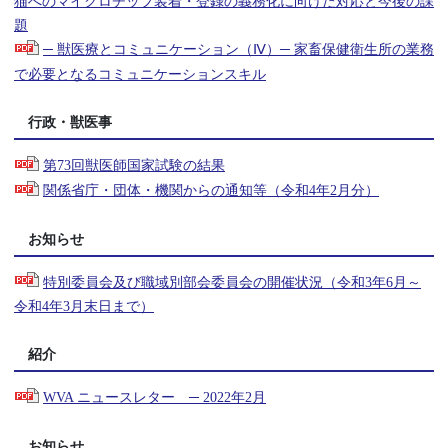
猫へのマイクロチップ装着・登録の義務化に向けた対応と今後の課
題
─ 獣医療とコミュニケーション（Ⅳ）─ 家畜保健衛生所の業務
で必要となるコミュニケーションスキル
行政・獣医事
第73回獣医師国家試験の結果
関係省庁・団体・機関からの通知等（令和4年2月分）
お知らせ
特別委員会及び職域別部会委員会の開催状況（令和3年6月～
令和4年3月末日まで）
紹介
WVA ニュースレター ─ 2022年2月
お知らせ