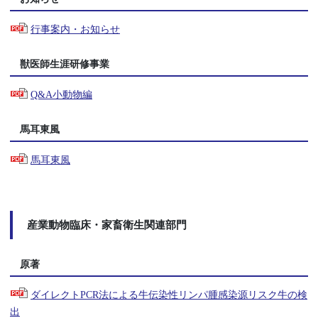
行事案内・お知らせ
獣医師生涯研修事業
Q&A小動物編
馬耳東風
馬耳東風
産業動物臨床・家畜衛生関連部門
原著
ダイレクトPCR法による牛伝染性リンパ腫感染源リスク牛の検
出