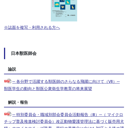
※誌面を複写・利用される方へ
日本獣医師会
論説
─ 各分野で活躍する獣医師のさらなる飛躍に向けて（Ⅶ）─
獣医学生の動向と獣医公衆衛生学教育の将来展望
解説・報告
─ 特別委員会・職域別部会委員会活動報告（Ⅲ）─（ マイクロ
チップ普及推進検討委員会）改正動物愛護管理法に基づく販売用犬