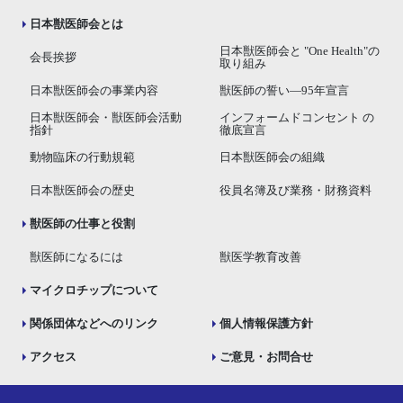
日本獣医師会とは
日本獣医師会と "One Health"の
会長挨拶
取り組み
日本獣医師会の事業内容
獣医師の誓い―95年宣言
日本獣医師会・獣医師会活動
インフォームドコンセント の
指針
徹底宣言
動物臨床の行動規範
日本獣医師会の組織
日本獣医師会の歴史
役員名簿及び業務・財務資料
獣医師の仕事と役割
獣医師になるには
獣医学教育改善
マイクロチップについて
関係団体などへのリンク
個人情報保護方針
アクセス
ご意見・お問合せ