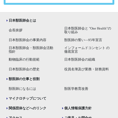
日本獣医師会とは
日本獣医師会と "One Health"の
会長挨拶
取り組み
日本獣医師会の事業内容
獣医師の誓い―95年宣言
日本獣医師会・獣医師会活動
インフォームドコンセント の
指針
徹底宣言
動物臨床の行動規範
日本獣医師会の組織
日本獣医師会の歴史
役員名簿及び業務・財務資料
獣医師の仕事と役割
獣医師になるには
獣医学教育改善
マイクロチップについて
関係団体などへのリンク
個人情報保護方針
アクセス
ご意見・お問合せ