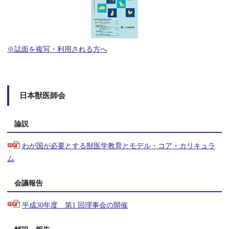
※誌面を複写・利用される方へ
日本獣医師会
論説
わが国が必要とする獣医学教育とモデル・コア・カリキュラ
ム
会議報告
平成30年度 第1 回理事会の開催