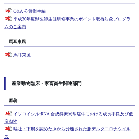
Q&A 公衆衛生編
平成30年度獣医師生涯研修事業のポイント取得対象プログラ
ムのご案内
馬耳東風
馬耳東風
産業動物臨床・家畜衛生関連部門
原著
イソロイシルtRNA 合成酵素異常症牛における成長不良及び低
産肉性
嘔吐・下痢を認めた豚から分離された豚デルタコロナウイル
ス