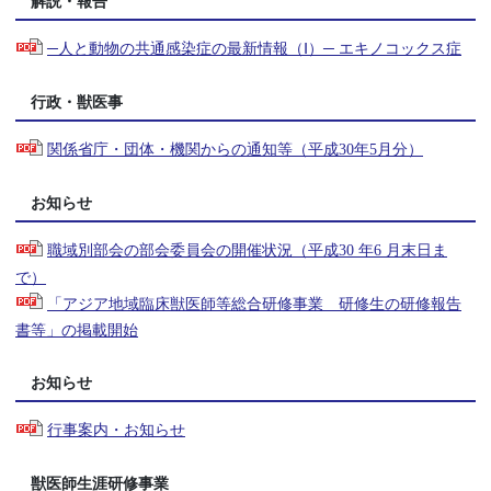
解説・報告
─人と動物の共通感染症の最新情報（Ⅰ）─ エキノコックス症
行政・獣医事
関係省庁・団体・機関からの通知等（平成30年5月分）
お知らせ
職域別部会の部会委員会の開催状況（平成30 年6 月末日ま
で）
「アジア地域臨床獣医師等総合研修事業 研修生の研修報告
書等」の掲載開始
お知らせ
行事案内・お知らせ
獣医師生涯研修事業