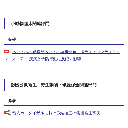
小動物臨床関連部門
短報
ペットへの愛着がペットの給餌傾向，ボディ・コンディショ
ン・スコア， 疾病と予防行動に及ぼす影響
獣医公衆衛生・野生動物・環境保全関連部門
原著
輸入カニクイザルにおける結核症の集団発生事例