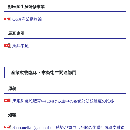
獣医師生涯研修事業
Q&A産業動物編
馬耳東風
馬耳東風
産業動物臨床・家畜衛生関連部門
原著
黒毛和種雌肥育牛における血中の各種脂肪酸濃度の推移
短報
Salmonella Typhimurium 感染が関与した豚の化膿性気管支肺炎