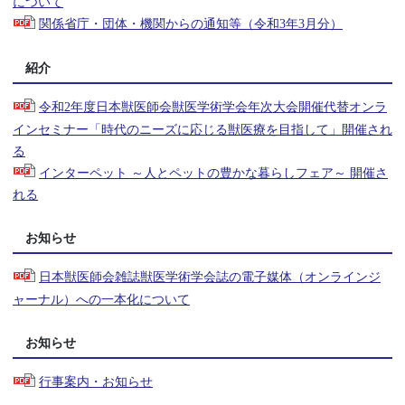
について
関係省庁・団体・機関からの通知等（令和3年3月分）
紹介
令和2年度日本獣医師会獣医学術学会年次大会開催代替オンラ
インセミナー「時代のニーズに応じる獣医療を目指して」開催され
る
インターペット ～人とペットの豊かな暮らしフェア～ 開催さ
れる
お知らせ
日本獣医師会雑誌獣医学術学会誌の電子媒体（オンラインジ
ャーナル）への一本化について
お知らせ
行事案内・お知らせ