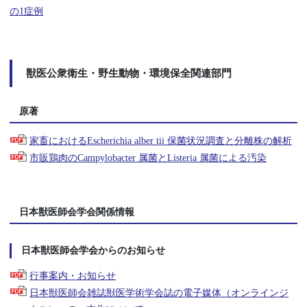
の1症例
獣医公衆衛生・野生動物・環境保全関連部門
原著
家畜におけるEscherichia alber tii 保菌状況調査と分離株の解析
市販鶏肉のCampylobacter 属菌とListeria 属菌による汚染
日本獣医師会学会関係情報
日本獣医師会学会からのお知らせ
行事案内・お知らせ
日本獣医師会雑誌獣医学術学会誌の電子媒体（オンラインジ