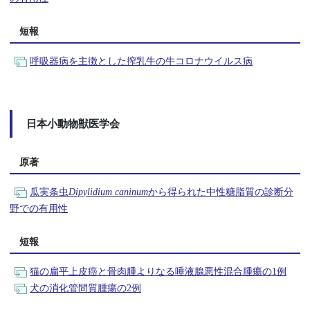
短報
呼吸器病を主徴とした搾乳牛の牛コロナウイルス病
日本小動物獣医学会
原著
瓜実条虫
Dipylidium caninum
から得られた中性糖脂質の診断分
野での有用性
短報
猫の扁平上皮癌と骨肉腫よりなる唾液腺悪性混合腫瘍の1例
犬の消化管間質腫瘍の2例