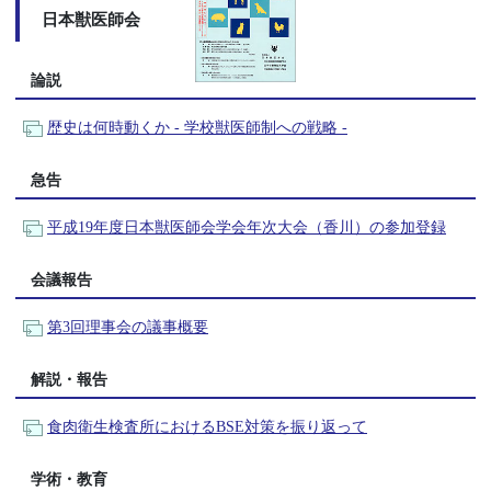
日本獣医師会
論説
歴史は何時動くか - 学校獣医師制への戦略 -
急告
平成19年度日本獣医師会学会年次大会（香川）の参加登録
会議報告
第3回理事会の議事概要
解説・報告
食肉衛生検査所におけるBSE対策を振り返って
学術・教育