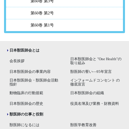
第60巻 第3号
第60巻 第2号
第60巻 第1号
日本獣医師会とは
日本獣医師会と "One Health"の
会長挨拶
取り組み
日本獣医師会の事業内容
獣医師の誓い―95年宣言
日本獣医師会・獣医師会活動
インフォームドコンセント の
指針
徹底宣言
動物臨床の行動規範
日本獣医師会の組織
日本獣医師会の歴史
役員名簿及び業務・財務資料
獣医師の仕事と役割
獣医師になるには
獣医学教育改善