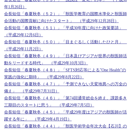
年1月26日）
会長短信「春夏秋冬（５２）」「獣医学教育の国際水準化と獣医師
会活動の国際貢献に向けたスタート」 （平成29年12月28日）
会長短信「春夏秋冬（５１）」「平成30年度に向けた政策要請」
（平成29年12月6日）
会長短信「春夏秋冬（５０）」「目まぐるしく活動したひと月」
（平成29年11月2日）
会長短信「春夏秋冬（４９）」「日本及びアジアが世界の獣医師活
動をリードする時代」 （平成29年10月3日）
会長短信「春夏秋冬（４８）」「SFTS対応等による”One Health”の
実践の強化に期待」 （平成29年8月22日）
会長短信「春夏秋冬（４７）」「予測できない天変地異への万全の
備え」 （平成29年7月31日）
会長短信「春夏秋冬（４６）」「第74回通常総会を終え、課題多き
三期目のスタートに思う」 （平成29年7月5日）
会長短信「春夏秋冬（４５）」「平成29年度はアジアの獣医師が活
躍する年に」 （平成29年4月19日）
会長短信「春夏秋冬（４４）」「獣医学術学会年次大会【石川】の