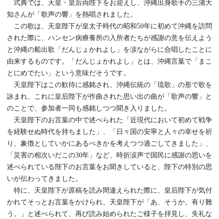
式典では、天皇・皇后両陛下をお迎えし、沖縄出身歌手の三浦大
知さんが「歌声の響」を熱唱されました。
この歌は、天皇陛下が皇太子時代の昭和50年に初めて沖縄を訪問
された際に、ハンセン病療養所の入所者たちが感謝の意を伝えよう
と沖縄の船出歌「だんじょかれよし」を涙ながらに合唱したことに
由来するものです。「だんじょかれよし」とは、沖縄言葉で「まこ
とにめでたい」という意味だそうです。
天皇陛下はこの歓待に感銘され、沖縄伝統の「琉歌」の形で歌を
詠まれ、これに皇后陛下が作曲された思い出の曲が「歌声の響」と
のことで、参加者一同も感銘しつつ聞き入りました。
天皇陛下のお言葉の中で述べられた「近現代において初めて戦争
を経験せぬ時代を持ちました」、「日々国の安寧と人々の幸せを祈
り、象徴としていかにあるべきかを考えつつ過ごしてきました」、
「災害の相次いだこの30年」など、時折涙声で国民に感謝の思いを
述べられている陛下のお言葉をお聞きしていると、陛下の特別の思
いが伝わってきました。
特に、天皇陛下が原稿を読み間違えられた際に、皇后陛下が気付
かれてそっとお言葉をかけられ、天皇陛下が「あ、そうか。有り難
う。」と述べられて、再び読み始められたご様子を拝見し、失礼な