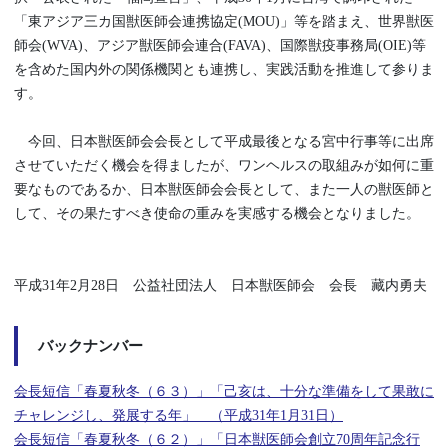
「東アジア三カ国獣医師会連携協定(MOU)」等を踏まえ、世界獣医
師会(WVA)、アジア獣医師会連合(FAVA)、国際獣疫事務局(OIE)等
を含めた国内外の関係機関とも連携し、実践活動を推進して参りま
す。
今回、日本獣医師会会長として平成最後となる宮中行事等に出席
させていただく機会を得ましたが、ワンヘルスの取組みが如何に重
要なものであるか、日本獣医師会会長として、また一人の獣医師と
して、その果たすべき使命の重みを実感する機会となりました。
バックナンバー
会長短信「春夏秋冬（６３）」「己亥は、十分な準備をして果敢に
チャレンジし、発展する年」 （平成31年1月31日）
会長短信「春夏秋冬（６２）」「日本獣医師会創立70周年記念行