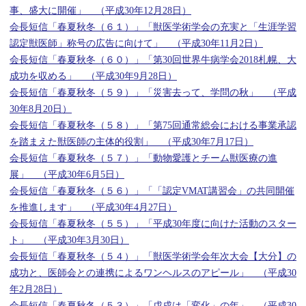
事、盛大に開催」 （平成30年12月28日）
会長短信「春夏秋冬（６１）」「獣医学術学会の充実と「生涯学習
認定獣医師」称号の広告に向けて」 （平成30年11月2日）
会長短信「春夏秋冬（６０）」「第30回世界牛病学会2018札幌、大
成功を収める」 （平成30年9月28日）
会長短信「春夏秋冬（５９）」「災害去って、学問の秋」 （平成
30年8月20日）
会長短信「春夏秋冬（５８）」「第75回通常総会における事業承認
を踏まえた獣医師の主体的役割」 （平成30年7月17日）
会長短信「春夏秋冬（５７）」「動物愛護とチーム獣医療の進
展」 （平成30年6月5日）
会長短信「春夏秋冬（５６）」「「認定VMAT講習会」の共同開催
を推進します」 （平成30年4月27日）
会長短信「春夏秋冬（５５）」「平成30年度に向けた活動のスター
ト」 （平成30年3月30日）
会長短信「春夏秋冬（５４）」「獣医学術学会年次大会【大分】の
成功と、医師会との連携によるワンヘルスのアピール」 （平成30
年2月28日）
会長短信「春夏秋冬（５３）」「戊戌は「変化」の年」 （平成30