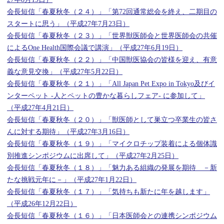
会長短信「春夏秋冬（２４）」「第72回通常総会を終え、二期目の
スタートに思う」（平成27年7月23日）
会長短信「春夏秋冬（２３）」「世界獣医師会と世界医師会の共催
によるOne Health国際会議で講演」（平成27年6月19日）
会長短信「春夏秋冬（２２）」「中国獣医協会の皆様を迎え、有意
義な意見交換」（平成27年5月22日）
会長短信「春夏秋冬（２１）」「All Japan Pet Expo in Tokyo及びイ
ンターペット -人とペットの豊かな暮らしフェア- に参加して」
（平成27年4月21日）
会長短信「春夏秋冬（２０）」「獣医師として巣立つ卒業生の皆さ
んに対する期待」（平成27年3月16日）
会長短信「春夏秋冬（１９）」「マイクロチップ装着による個体識
別推進シンポジウムに出席して」（平成27年2月25日）
会長短信「春夏秋冬（１８）」「魅力ある組織の発展を期待 －新
たな挑戦元年に－」（平成27年1月22日）
会長短信「春夏秋冬（１７）」「気持ちも新たに年を越します」
（平成26年12月22日）
会長短信「春夏秋冬（１６）」「日本医師会との連携シンポジウム