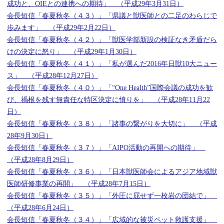
成功と、OIEとの連携への期待」 （平成29年3月31日）
会長短信「春夏秋冬（４３）」「県議と獣医師との二足のわらじで
歩みます」 （平成29年2月22日）
会長短信「春夏秋冬（４２）」「獣医学部新設の検証なき矛盾だら
けの決定に怒り」 （平成29年1月30日）
会長短信「春夏秋冬（４１）」「私が選んだ2016年日獣10大ニュー
ス」 （平成28年12月27日）
会長短信「春夏秋冬（４０）」「“One Health”国際会議の成功を歓
び、禍根を残す無責任な特区決定に憤りを」 （平成28年11月22
日）
会長短信「春夏秋冬（３８）」「諸事の繋がりを大切に」 （平成
28年9月30日）
会長短信「春夏秋冬（３７）」「AIPO活動の再開への期待」
（平成28年8月29日）
会長短信「春夏秋冬（３６）」「日本獣医師会によるアジア地域獣
医師研修事業の再開」 （平成28年7月15日）
会長短信「春夏秋冬（３５）」「外圧に屈せず一枚岩の団結で」
（平成28年6月24日）
会長短信「春夏秋冬（３４）」「広域的な被災ペット救護支援」