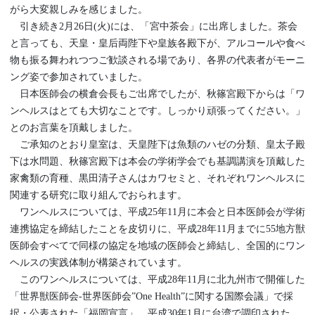
がら大変親しみを感じました。
引き続き2月26日(火)には、「宮中茶会」に出席しました。茶会
と言っても、天皇・皇后両陛下や皇族各殿下が、アルコールや食べ
物も振る舞われつつご歓談される場であり、各界の代表者がモーニ
ング姿で参加されていました。
日本医師会の横倉会長もご出席でしたが、秋篠宮殿下からは「ワ
ンヘルスはとても大切なことです。しっかり頑張ってください。」
とのお言葉を頂戴しました。
ご承知のとおり皇室は、天皇陛下は魚類のハゼの分類、皇太子殿
下は水問題、秋篠宮殿下は本会の学術学会でも基調講演を頂戴した
家禽類の育種、黒田清子さんはカワセミと、それぞれワンヘルスに
関連する研究に取り組んでおられます。
ワンヘルスについては、平成25年11月に本会と日本医師会が学術
連携協定を締結したことを皮切りに、平成28年11月までに55地方獣
医師会すべてで同様の協定を地域の医師会と締結し、全国的にワン
ヘルスの実践体制が構築されています。
このワンヘルスについては、平成28年11月に北九州市で開催した
「世界獣医師会-世界医師会”One Health”に関する国際会議」で採
択・公表された「福岡宣言」、平成30年1月に台湾で調印された