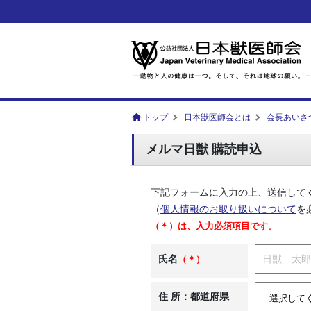
トップ
日本獣医師会とは
会長あいさ
メルマ日獣 購読申込
下記フォームに入力の上、送信して
（
個人情報のお取り扱いについて
を
（＊）は、入力必須項目です。
氏名
（＊）
住 所：都道府県