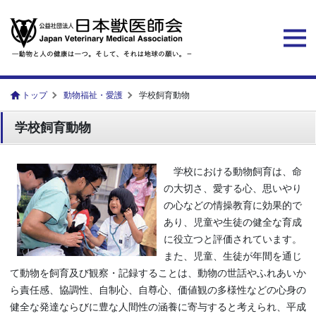
トップ
動物福祉・愛護
学校飼育動物
学校飼育動物
学校における動物飼育は、命
の大切さ、愛する心、思いやり
の心などの情操教育に効果的で
あり、児童や生徒の健全な育成
に役立つと評価されています。
また、児童、生徒が年間を通じ
て動物を飼育及び観察・記録することは、動物の世話やふれあいか
ら責任感、協調性、自制心、自尊心、価値観の多様性などの心身の
健全な発達ならびに豊な人間性の涵養に寄与すると考えられ、平成