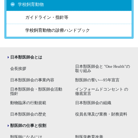
学校飼育動物
ガイドライン・指針等
学校飼育動物の診療ハンドブック
日本獣医師会とは
日本獣医師会と "One Health"の
会長挨拶
取り組み
日本獣医師会の事業内容
獣医師の誓い―95年宣言
日本獣医師会・獣医師会活動
インフォームドコンセント の
指針
徹底宣言
動物臨床の行動規範
日本獣医師会の組織
日本獣医師会の歴史
役員名簿及び業務・財務資料
獣医師の仕事と役割
獣医師になるには
獣医学教育改善