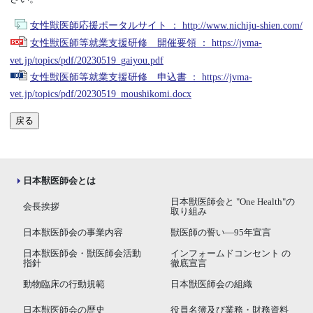
女性獣医師応援ポータルサイト ： http://www.nichiju-shien.com/
女性獣医師等就業支援研修 開催要領 ： https://jvma-
vet.jp/topics/pdf/20230519_gaiyou.pdf
女性獣医師等就業支援研修 申込書 ： https://jvma-
vet.jp/topics/pdf/20230519_moushikomi.docx
戻る
日本獣医師会とは
日本獣医師会と "One Health"の
会長挨拶
取り組み
日本獣医師会の事業内容
獣医師の誓い―95年宣言
日本獣医師会・獣医師会活動
インフォームドコンセント の
指針
徹底宣言
動物臨床の行動規範
日本獣医師会の組織
日本獣医師会の歴史
役員名簿及び業務・財務資料