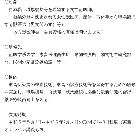
〇対象
再就職・職場復帰等を希望する女性獣医師。
（就業分野を変更される女性獣医師、産休・育休等から職場復帰
する獣医師（男女問わず）等）
（地方獣医師会 会員資格の有無は問いません）
〇研修先
獣医学系大学、家畜保健衛生所、動物検疫所、動物衛生研究部
門、民間の家畜診療施設 等
〇目的
家畜伝染病の検査技術、家畜の診療技術等を習得するための研修
を実施し、職場復帰・再就職・就業継続に必要な最新知識の習得、
獣医療技術向上を図る。
〇実施時期
令和５年５月1日～令和５年2月末日の期間で1～3日程度（実習、
オンライン講義も可）