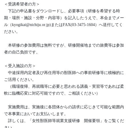
＜受講希望者の方＞
下記の申込書をダウンロードし、必要事項（研修を希望する時
期・場所・施設・分野・内容等）を記入したうえで、本会までメー
ル（kyogikai@nichiju.or.jp)またはFAX(03-3475-1604）へ送付してく
ださい。
本研修の参加費用は無料ですが、研修開催地までの旅費等は参加
者の自己負担です。
＜受入施設の方＞
中途採用内定者及び再任用等の獣医師への事前研修等に積極的に
ご活用ください。
（職場復帰、再就職等に必要と思われる講義・実習等であれば柔
軟に臨機応変に対応可能ですので、ご相談ください）
実施費用は、実施後に各団体からの請求に応じきて可能な範囲内
で本事業においてお支払いします。
詳しくは、「女性獣医師等就業支援研修 開催要領」をご覧くだ
さい。