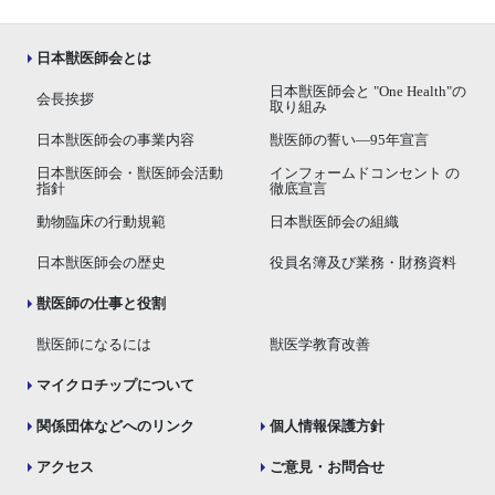
日本獣医師会とは
日本獣医師会と "One Health"の
会長挨拶
取り組み
日本獣医師会の事業内容
獣医師の誓い―95年宣言
日本獣医師会・獣医師会活動
インフォームドコンセント の
指針
徹底宣言
動物臨床の行動規範
日本獣医師会の組織
日本獣医師会の歴史
役員名簿及び業務・財務資料
獣医師の仕事と役割
獣医師になるには
獣医学教育改善
マイクロチップについて
関係団体などへのリンク
個人情報保護方針
アクセス
ご意見・お問合せ