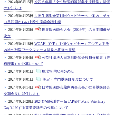
2024年05月15日
令和６年度「女性獣医師等就業支援研修」開催
のお知らせ
2024年04月23日
世界牛病学会第11回ウェビナーのご案内 – チェ
コ共和国からの中欧牛病学会議中継
2024年04月23日
世界獣医師会大会（2026年）の日本開催が
決定
2024年04月18日
WOAH（OIE）主催ウェビナー：アジア太平洋
地域の獣医ワークフォース開発と将来の展望
2024年04月04日
公益社団法人日本獣医師会役員候補者（専
務理事）の公募について
2024年04月01日
農場管理獣医師の話
2024年04月01日
認定・専門獣医師制度について
2024年03月14日
日本獣医師会藏内勇夫会長が世界獣医師会
次期会長に就任します
2024年02月28日
2024動物感謝デー in JAPAN“World Veterinary
Day”に関する事業委託先の公募について