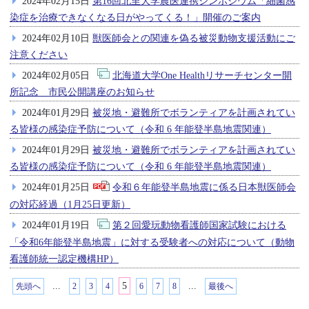
2024年02月15日
第16回北里大学農医連携シンポジウム「細菌感
染症を治療できなくなる日がやってくる！」開催のご案内
2024年02月10日
獣医師会との関連を偽る被災動物支援活動にご
注意ください
2024年02月05日
北海道大学One Healthリサーチセンター開
所記念 市民公開講座のお知らせ
2024年01月29日
被災地・避難所でボランティアを計画されてい
る皆様の感染症予防について（令和 6 年能登半島地震関連）
2024年01月29日
被災地・避難所でボランティアを計画されてい
る皆様の感染症予防について（令和 6 年能登半島地震関連）
2024年01月25日
令和６年能登半島地震に係る日本獣医師会
の対応経過（1月25日更新）
2024年01月19日
第２回愛玩動物看護師国家試験における
「令和6年能登半島地震」に対する受験者への対応について（動物
看護師統一認定機構HP）
...
5
...
先頭へ
2
3
4
6
7
8
最後へ