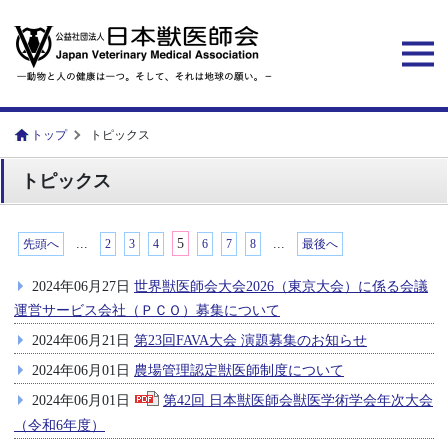
トップ
トピックス
トピックス
...
5
...
先頭へ
2
3
4
6
7
8
最後へ
2024年06月27日
世界獣医師会大会2026（東京大会）に係る会議
運営サービス会社（ＰＣＯ）募集について
2024年06月21日
第23回FAVA大会 演題募集のお知らせ
2024年06月01日
農場管理認定獣医師制度について
2024年06月01日
第42回 日本獣医師会獣医学術学会年次大会
（令和6年度）