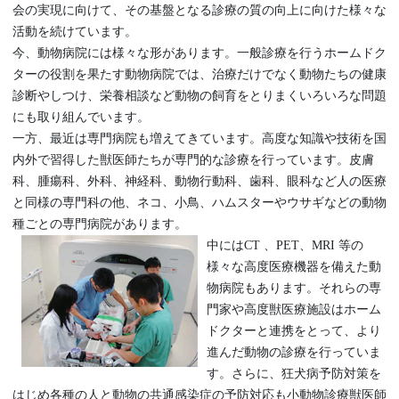
会の実現に向けて、その基盤となる診療の質の向上に向けた様々な
活動を続けています。
今、動物病院には様々な形があります。一般診療を行うホームドク
ターの役割を果たす動物病院では、治療だけでなく動物たちの健康
診断やしつけ、栄養相談など動物の飼育をとりまくいろいろな問題
にも取り組んでいます。
一方、最近は専門病院も増えてきています。高度な知識や技術を国
内外で習得した獣医師たちが専門的な診療を行っています。皮膚
科、腫瘍科、外科、神経科、動物行動科、歯科、眼科など人の医療
と同様の専門科の他、ネコ、小鳥、ハムスターやウサギなどの動物
種ごとの専門病院があります。
中にはCT 、PET、MRI 等の
様々な高度医療機器を備えた動
物病院もあります。それらの専
門家や高度獣医療施設はホーム
ドクターと連携をとって、より
進んだ動物の診療を行っていま
す。さらに、狂犬病予防対策を
はじめ各種の人と動物の共通感染症の予防対応も小動物診療獣医師