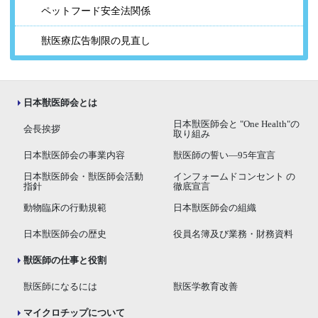
ペットフード安全法関係
獣医療広告制限の見直し
日本獣医師会とは
日本獣医師会と "One Health"の
会長挨拶
取り組み
日本獣医師会の事業内容
獣医師の誓い―95年宣言
日本獣医師会・獣医師会活動
インフォームドコンセント の
指針
徹底宣言
動物臨床の行動規範
日本獣医師会の組織
日本獣医師会の歴史
役員名簿及び業務・財務資料
獣医師の仕事と役割
獣医師になるには
獣医学教育改善
マイクロチップについて