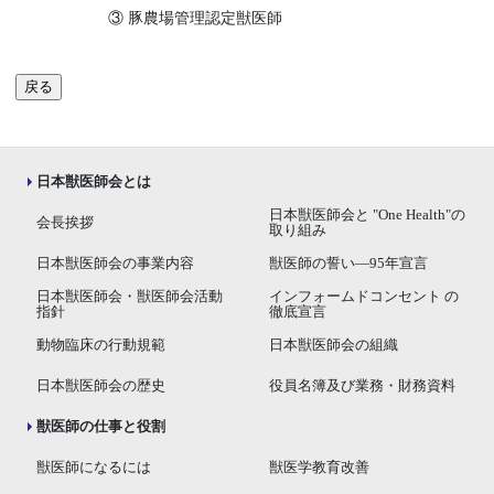
③ 豚農場管理認定獣医師
戻る
日本獣医師会とは
日本獣医師会と "One Health"の
会長挨拶
取り組み
日本獣医師会の事業内容
獣医師の誓い―95年宣言
日本獣医師会・獣医師会活動
インフォームドコンセント の
指針
徹底宣言
動物臨床の行動規範
日本獣医師会の組織
日本獣医師会の歴史
役員名簿及び業務・財務資料
獣医師の仕事と役割
獣医師になるには
獣医学教育改善