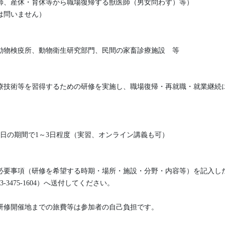
、産休・育休等から職場復帰する獣医師（男女問わず）等）
は問いません）
物検疫所、動物衛生研究部門、民間の家畜診療施設 等
技術等を習得するための研修を実施し、職場復帰・再就職・就業継続
日の期間で1～3日程度（実習、オンライン講義も可）
要事項（研修を希望する時期・場所・施設・分野・内容等）を記入し
FAX(03-3475-1604）へ送付してください。
修開催地までの旅費等は参加者の自己負担です。