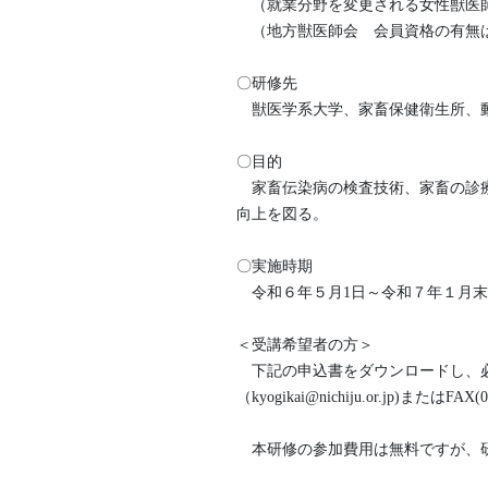
（就業分野を変更される女性獣医師
（地方獣医師会 会員資格の有無
〇研修先
獣医学系大学、家畜保健衛生所、動
〇目的
家畜伝染病の検査技術、家畜の診療
向上を図る。
〇実施時期
令和６年５月1日～令和７年１月末
＜受講希望者の方＞
下記の申込書をダウンロードし、必
（kyogikai@nichiju.or.jp)または
本研修の参加費用は無料ですが、研