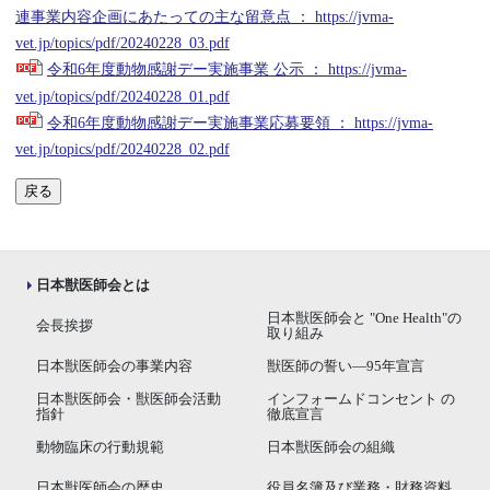
連事業内容企画にあたっての主な留意点 ： https://jvma-
vet.jp/topics/pdf/20240228_03.pdf
令和6年度動物感謝デー実施事業 公示 ： https://jvma-
vet.jp/topics/pdf/20240228_01.pdf
令和6年度動物感謝デー実施事業応募要領 ： https://jvma-
vet.jp/topics/pdf/20240228_02.pdf
戻る
日本獣医師会とは
日本獣医師会と "One Health"の
会長挨拶
取り組み
日本獣医師会の事業内容
獣医師の誓い―95年宣言
日本獣医師会・獣医師会活動
インフォームドコンセント の
指針
徹底宣言
動物臨床の行動規範
日本獣医師会の組織
日本獣医師会の歴史
役員名簿及び業務・財務資料