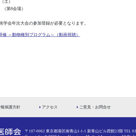
日（土）
」（第8会場）
学術学会年次大会の参加登録が必要となります。
研修 ～動物種別プログラム～（動画視聴）
情報保護方針
アクセス
ご意見・お問合せ
〒107-0062 東京都港区南青山1-1-1 新青山ビル西館23階
TEL 03