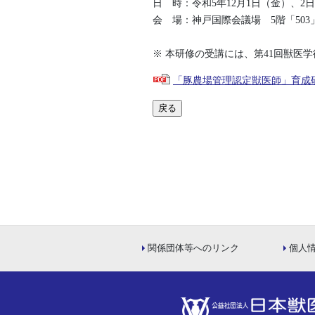
日 時：令和5年12月1日（金）、2
会 場：神戸国際会議場 5階「503
※ 本研修の受講には、第41回獣医
「豚農場管理認定獣医師」育成
戻る
関係団体等へのリンク
個人