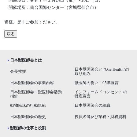
開催期日：令和７年１月24日（金）～26日（日）
開催場所：仙台国際センター（宮城県仙台市）
皆様、是非ご参加ください。
戻る
日本獣医師会とは
日本獣医師会と "One Health"の
会長挨拶
取り組み
日本獣医師会の事業内容
獣医師の誓い―95年宣言
日本獣医師会・獣医師会活動
インフォームドコンセント の
指針
徹底宣言
動物臨床の行動規範
日本獣医師会の組織
日本獣医師会の歴史
役員名簿及び業務・財務資料
獣医師の仕事と役割