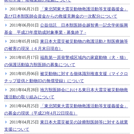
術功労賞」候補業績の推薦について
2011年06月21日
「東北関東大震災動物救護活動等支援義援金」
及び日本獣医師会資金からの救援見舞金の一次配分について
2011年06月01日
公益信託 日本獣医師会越智勇一記念学術振興
基金 平成23年度助成対象事業 - 募集終了 -
2011年05月18日
東日本大震災被災動物の救護活動と獣医療施等
の被害の現況（４月末日現在）
2011年05月17日
福島第一原発警戒区域内の家庭動物（犬・猫）
の保護活動協力獣医師の募集について
2011年05月06日
被災動物に対する個体識別推進支援（マイクロ
チップ提供と動物IDの無償登録）について
2011年04月28日
地方獣医師会における東日本大震災被災動物救
護活動の取り組みについて
2011年04月25日
「東北関東大震災動物救護活動等支援義援金」
の募金の現状（平成23年4月22日現在）
2011年04月25日
東日本大震災被災の診療獣医師等に対する就業
支援について