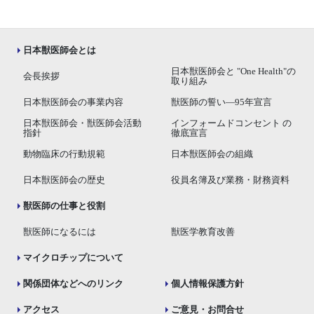
日本獣医師会とは
日本獣医師会と "One Health"の
会長挨拶
取り組み
日本獣医師会の事業内容
獣医師の誓い―95年宣言
日本獣医師会・獣医師会活動
インフォームドコンセント の
指針
徹底宣言
動物臨床の行動規範
日本獣医師会の組織
日本獣医師会の歴史
役員名簿及び業務・財務資料
獣医師の仕事と役割
獣医師になるには
獣医学教育改善
マイクロチップについて
関係団体などへのリンク
個人情報保護方針
アクセス
ご意見・お問合せ